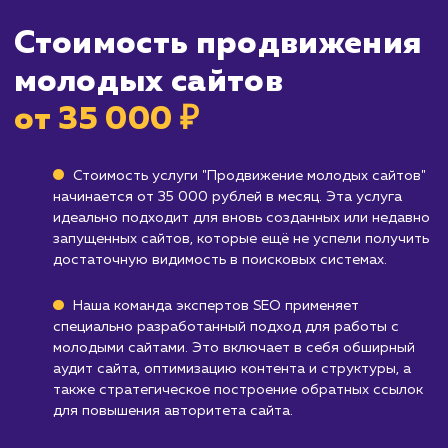
Кому не подходит данный продук
Устоявшимся сайтам
: Если ваш сайт уже
существует достаточно долго и имеет
стабильный органический трафик, вам,
вероятно, будет полезнее обратиться к усл
по оптимизации SEO.
Брендам, не зависящим от веб-трафика
:
Если ваш бизнес-модель не ориентирована 
веб-трафик или вы фокусируетесь на офлай
продажах, то эта услуга может быть не стол
релевантна.
Узнать почему