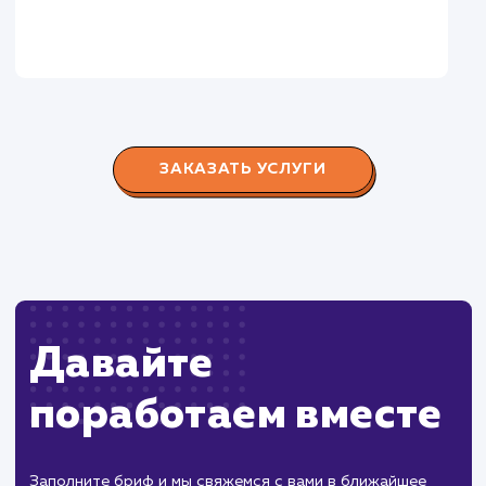
Городские окна
#разработка #продвижение
Производство пластиковых окон с 2006 г. Задача:
редизайн и продвижение сайта с целью повысить
конверсию продаж.
Пест Эксперт
#cайт #продвижение