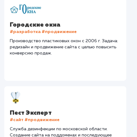
Сайт
oldcity.ru
Тематика
: Турфирма
Регион продвижения
: Россия
Количество запросов
: 289 в день
Средняя позиция по запросам
: 5
Текст
: Оптимизация текста
Конверсия
Позиции
Новых пользовател
+25%
+64%
+5535