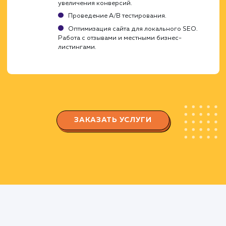
сайта.
Регулярное обновление и добавление
нового контента.
Построение и оптимизация
ссылочного профиля
Получение качественных обратных ссылок 
сайт.
Оптимизация внутренней перелинковки
сайта.
Анализ и корректировка ссылочного
профиля сайта.