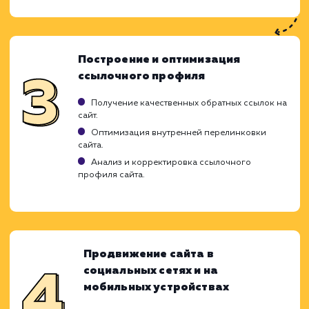
стратегического подхода, направленног
усиление его присутствия в поиско
системах и увеличение трафика. Наш про
продвижения молодых сайтов подразумев
последовательное выполнение ключе
этапов, которые помогают нам наилуч
образом реализовать потенциал вашего с
и вывести его на первые позиции в результ
поиска.
Аудит и оптимизация сайта
Технический аудит сайта для выявления и
устранения проблем.
Анализ конкурентов для определения