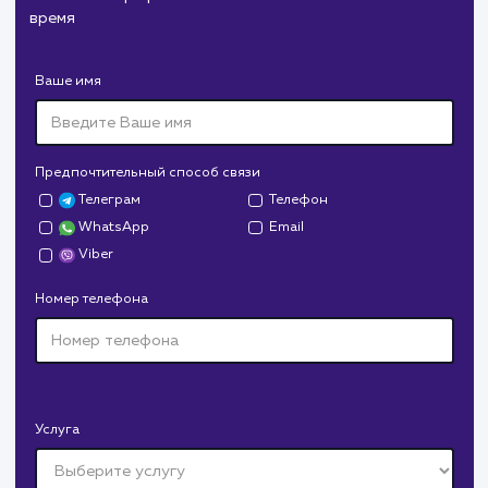
Служба дезинфекции по московской области.
Создание сайта на поддоменах и последующее
продвижение.
Дрова Руб
#cайт #дизайн
Доставка колотых дров. Нарисовали дизайн,
сверстали, наполнили и занимаемся продвижением.