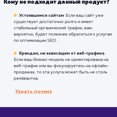
свой сайт, этот продукт идеален для вас.
Продвижение молодых сайтов поможет вам
создать прочную SEO-базу и начать привле
органический трафик.
Стартапам
: Начинающим компаниям, кот
стремятся увеличить видимость своего брен
Интернете, услуга будет весьма полезна.
Брендам, делающим ребрендинг или
запускающим новый сайт
: Если вы решили
полностью обновить свой сайт или запустит
новый, этот продукт поможет вам обеспечи
плавный переход и сохранить ваш SEO-
потенциал.