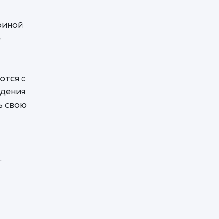
риной
е
ются с
адения
ь свою
.