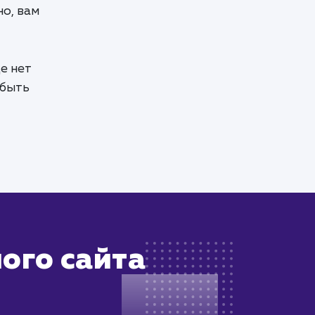
о, вам
е нет
 быть
ого сайта