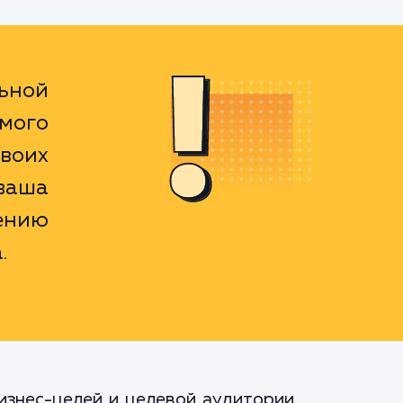
льной
мого
своих
ваша
ению
.
изнес-целей и целевой аудитории.