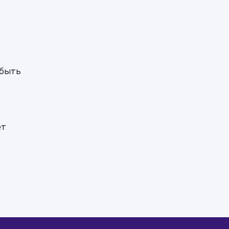
 быть
ет