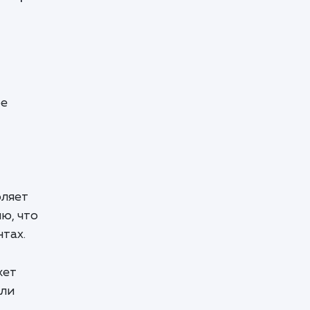
ое
оляет
ю, что
тах.
жет
или