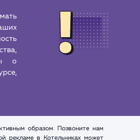
мать
аших
ость
тва,
ты о
урсе,
ктивным образом. Позвоните нам
ной рекламе в Котельниках может