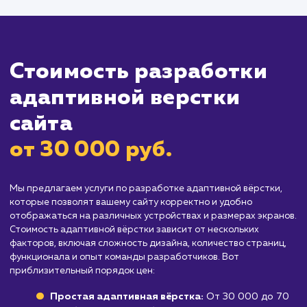
использует определенное устройство
: Есл
большинство вашей аудитории использует 
и то же устройство (например, только
десктопы), вам может не потребоваться
адаптивная вёрстка.
Организациям с ограниченным бюдже
Разработка адаптивной вёрстки может быт
более затратной, чем традиционная вёрстка
это может быть существенным для компаний
ограниченным бюджетом.
Проектам, которым необходима
уникальная вёрстка для каждого устройс
Если ваш проект требует уникальной вёрстк
для каждого типа устройства, адаптивная