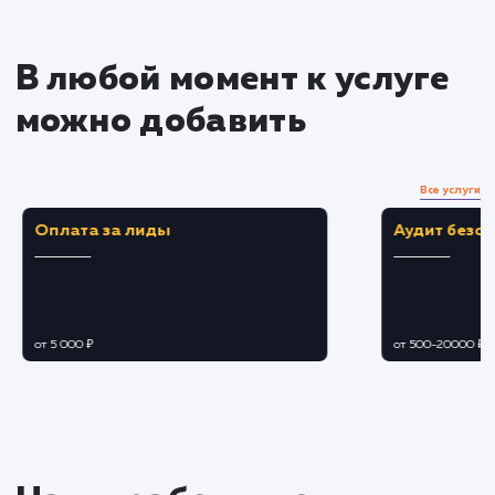
экрана пользователя.
Тестирование и оптимизация
Тестирование адаптивного дизайна на
различных устройствах и разрешениях экрано
для обеспечения корректного отображения.
Оптимизация скорости загрузки страниц и
общей производительности для каждого тип
устройства.
Исправление ошибок и
улучшение