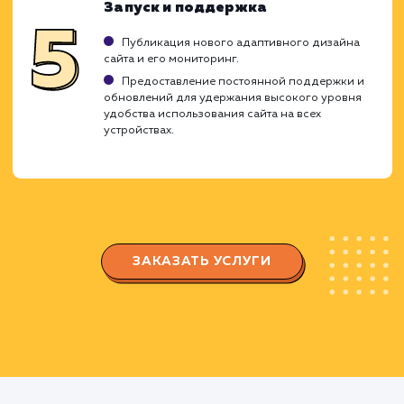
Анализ и планирование
Оценка текущего дизайна сайта и его
возможностей для адаптации под различные
устройства.
Разработка плана по внедрению адаптивно
дизайна с учетом особенностей аудитории сайт
и популярных устройств, которые она используе
Проектирование и вёрстка
Создание макетов для различных типов
устройств, включая десктопы, планшеты и
смартфоны.
Разработка адаптивной вёрстки, которая
автоматически настраивается под размер