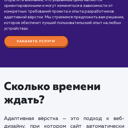
Мы предлагаем услуги по разработке адаптивной вёрстк
которые позволят вашему сайту корректно и удобно
отображаться на различных устройствах и размерах экра
Стоимость адаптивной вёрстки зависит от нескольких
факторов, включая сложность дизайна, количество страни
функционала и опыт команды разработчиков. Вот
приблизительный порядок цен:
Простая адаптивная вёрстка:
От 30 000 до
000 рублей. Включает базовую адаптивную вёр
для статичных сайтов с небольшим количеством
страниц и элементов.
Средняя адаптивная вёрстка:
От 70 000 до
000 рублей. Включает адаптивную вёрстку для
сайтов с большим количеством страниц, сложной
структурой и динамическим контентом.
Комплексная адаптивная вёрстка:
От 150 0