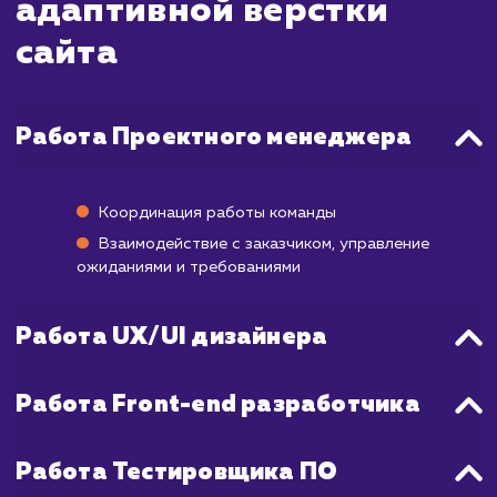
Время настройки адаптивной вёрстки мо
значительно варьироваться в зависимост
сложности сайта и его дизайна. Однак
среднем этот процесс занимает от 1 д
недель.
Процесс включает в себя аудит текущ
сайта, планирование изменений, реаль
применение адаптивной вёрст
тестирование на разных устройства
разрешениях экрана, а также исправле
возможных ошибок или проблем.
Также стоит отметить, что после внедр