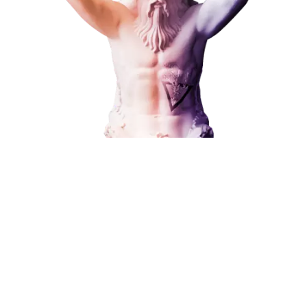
Наши услуги
Поисковое продвижение
В любой момент к у
Контекстная реклама
можно добавить
Социальный маркетинг
Разработка и развитие
Администрирование сайта
Кейсы
Поисковое продвижение
Отзывы