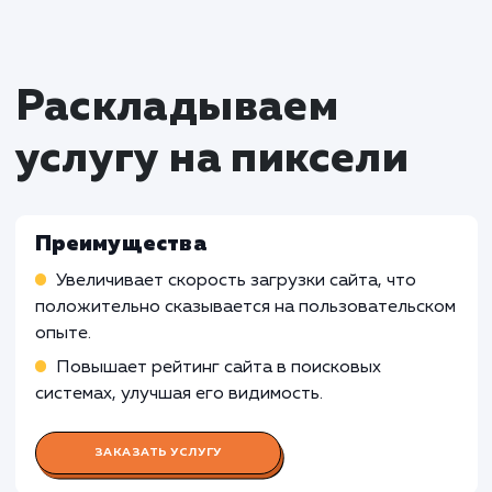
Сайты с минимальной версткой
: Услуга
улучшения производительности верстки сай
может быть менее эффективной для сайтов 
очень простой и минималистичной версткой,
уже достигнут высокий уровень
производительности. В таких случаях,
дополнительные улучшения могут не оказыв
значительного влияния на скорость загрузки
страниц.
Сложные веб-приложения
: Услуга улучш
производительности верстки сайта может б
менее подходящей для сложных веб-
приложений, где производительность завис
не только от верстки, но и от серверной лог