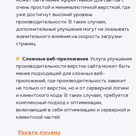
компании, ее услугах и продуктах. Она помо
сократить время загрузки статических стран
таких как "О нас", "Контакты" и "Услуги", улуч
впечатление пользователей и повышая дове
к компании.
Информационные порталы и новостны
сайты
: Услуга улучшения производительнос
верстки сайта весьма полезна для
информационных порталов и новостных сай
где актуальность и оперативность загрузки
контента играют ключевую роль. Она позво
быстро отображать новости, статьи и друг
материалы, обеспечивая более удобное и
приятное чтение для пользователей.
Кому не подходит данный продук