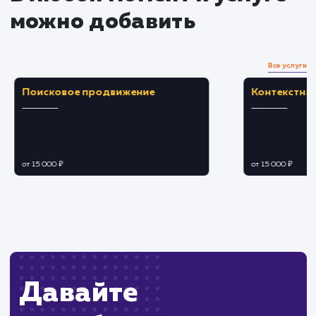
положительно сказывается на пользовательск
опыте.
Повышает рейтинг сайта в поисковых
системах, улучшая его видимость.
ЗАКАЗАТЬ УСЛУГУ
Ограничения
Требуется определенный уровень техническ
навыков для проведения оптимизации.
Может потребоваться значительное время,
если сайт содержит большое количество
страниц.