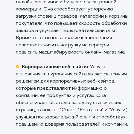
Кому подходит данный продукт?
Веб-сайты с высоким трафиком
: Услуга
включения кеширования сайта особенно
полезна для веб-сайтов с высоким уровнем
посещаемости. Она позволяет ускорить
загрузку страниц и снизить нагрузку на серв
обеспечивая быстрый доступ к кэшированн
версиям страниц. Это особенно важно для
сохранения удовлетворенности пользовате
и улучшения их общего опыта взаимодействи
веб-сайтом.
Онлайн-магазины и электронная
коммерция
: Услуга включения кеширования
сайта представляет большую ценность для