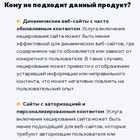
онлайн-магазинов и бизнесов электронной
коммерции. Она способствует ускорению
загрузки страниц товаров, категорий и кор
покупателя, что повышает скорость обрабо
заказов и улучшает пользовательский опыт.
Кроме того, использование кеширования
позволяет снизить нагрузку на сервер и
повысить масштабируемость онлайн-магазин
Корпоративные веб-сайты
: Услуга
включения кеширования сайта является цен
решением для корпоративных веб-сайтов,
которые представляют информацию о
компании, ее продуктах и услугах. Она
обеспечивает быструю загрузку статически
страниц, таких как "О нас", "Контакты" и "Услу
улучшая пользовательский опыт и способств