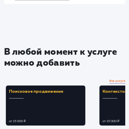
услугу на пиксели
Преимущества
Ускоряет время загрузки веб-страниц,
обеспечивая лучший пользовательский опыт.
Снижает нагрузку на сервер, что может
привести к снижению затрат на хостинг.
ЗАКАЗАТЬ УСЛУГУ
Ограничения
Не всегда подходит для сайтов с часто
обновляемым контентом из-за задержки