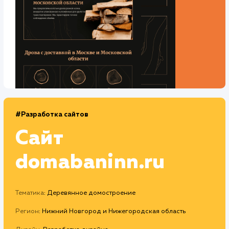
Средняя позиция по запросам
: 4
Конверсия
Позиции
Новых пользователей
+27%
+92%
+6787