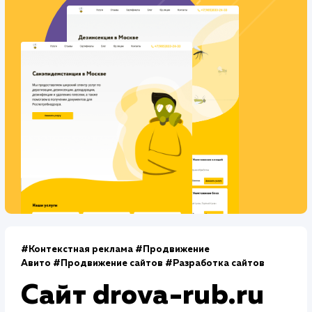
Количество запросов
: 400 в день
Средняя позиция по запросам
: 4
Конверсия
Позиции
Новых пользователей
+42%
+78%
+3422