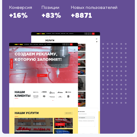
Регион продвижения
: Нижний Новгород и Нижегородская
обл.
Количество запросов
: 150 в день
Средняя позиция по запросам
: 6
Конверсия
Позиции
Новых пользователей
+16%
+83%
+8871