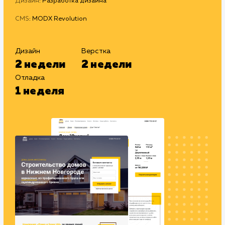
#Разработка сайтов
Сайт
domabaninn.ru
Тематика
: Деревянное домостроение
Регион
: Нижний Новгород и Нижегородская область
Дизайн
: Разработка дизайна
CMS
: MODX Revolution