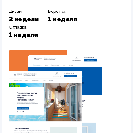
#Контекстная реклама
#Продвижение
сайтов
#Разработка сайтов
Сайт
gorokna-nn.r
Тематика
: Пластиковые окна
Регион продвижения
: Нижний Новгород и Нижегородская
обл.
Количество запросов
: 100 в день