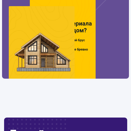
#Контекстная реклама
#Разработка сайтов
Разработка
квиза
Тематика
: Деревянное домостроение
Регион
: Нижний Новгород и Нижегородская область
Дизайн
: Разработка интерактивного дизайна
Интеграции
: AmoCRM, Telegram