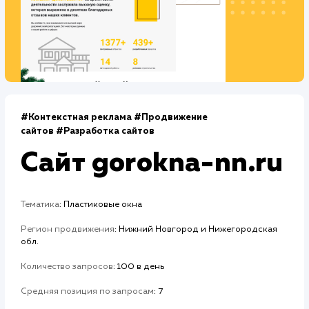
Дизайн
Верстка
2 недели
2 недели
Отладка
1 неделя