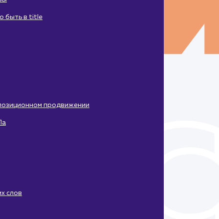
быть в title
 позиционном продвижении
Па
х слов