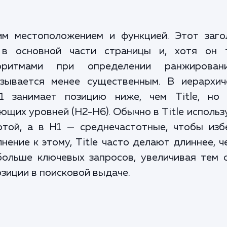
оим местоположением и функцией. Этот заго
 в основной части страницы и, хотя он 
горитмами при определении ранжирова
азывается менее существенным. В иерархич
1 занимает позицию ниже, чем Title, но
ющих уровней (H2-H6). Обычно в Title исполь
отой, а в H1 — среднечастотные, чтобы изб
ение к этому, Title часто делают длиннее, ч
больше ключевых запросов, увеличивая тем 
зиции в поисковой выдаче.