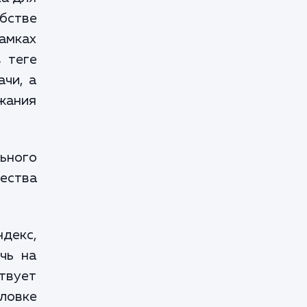
бстве
амках
в теге
ачи, а
жания
льного
ества
ндекс,
чь на
твует
ловке