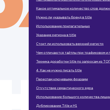
Какое оптимальное количество слов должно 
Нужно ли указывать бренд в title
Использование прилагательных
Указание региона в title
Стоит ли использовать верхний регистр
Чем отличаются тайтлы при трафиковом и
Техника доработки title по запросам из ТО
4. Как не нужно писать title
Переспам ключевыми фразами
Отсутствие семантического ядра
Использование большого количества лишни
Дублирование Title и H1