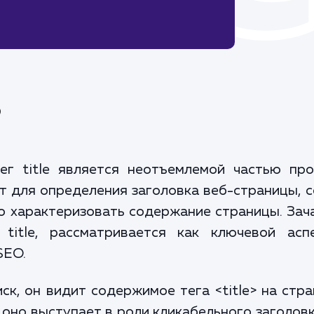
?
г title является неотъемлемой частью про
т для определения заголовка веб-страницы, 
но характеризовать содержание страницы. За
 title, рассматривается как ключевой асп
SEO.
ск, он видит содержимое тега <title> на стр
е оно выступает в роли кликабельного заголов