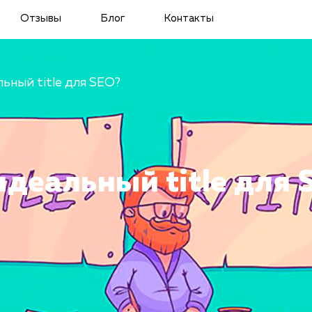
Отзывы
Блог
Контакты
ьный title для SEO?
идеальный title для