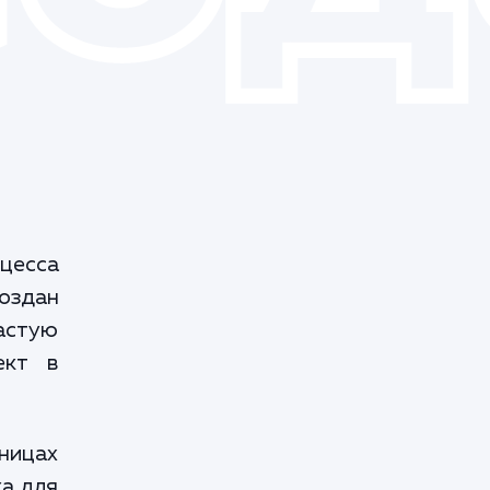
цесса
создан
частую
ект в
аницах
ка для