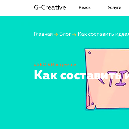
G-Creative
Кейсы
Услуги
Главная
Блог
Как составить идеал
#SEO
#Инструкция
Как составить 