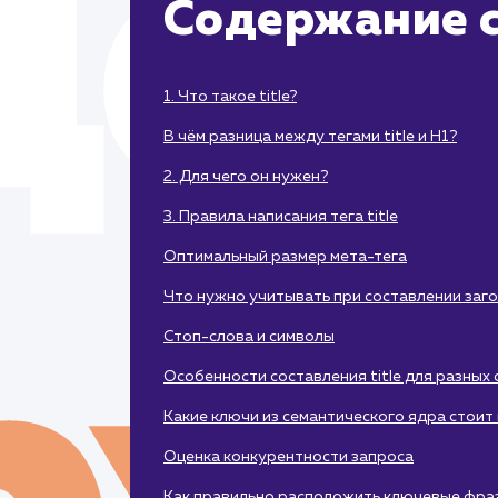
Содержание с
1. Что такое title?
В чём разница между тегами title и H1?
2. Для чего он нужен?
3. Правила написания тега title
Оптимальный размер мета-тега
Что нужно учитывать при составлении заг
Стоп-слова и символы
Особенности составления title для разных
Какие ключи из семантического ядра стоит 
Оценка конкурентности запроса
Как правильно расположить ключевые фра