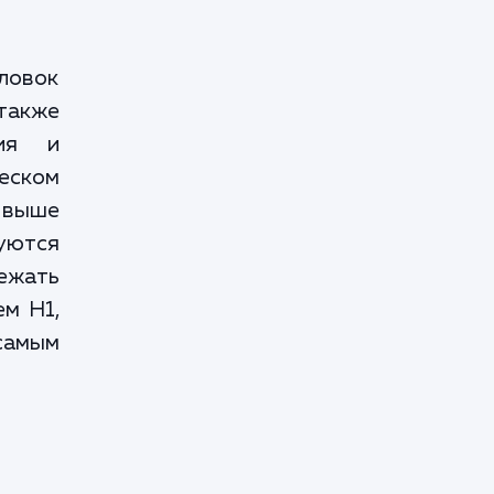
ловок
также
ния и
еском
 выше
зуются
ежать
ем H1,
самым