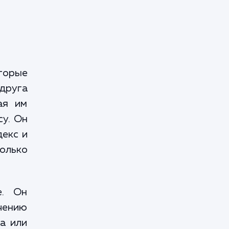
оторые
друга
ая им
су. Он
декс и
только
е. Он
чению
а или