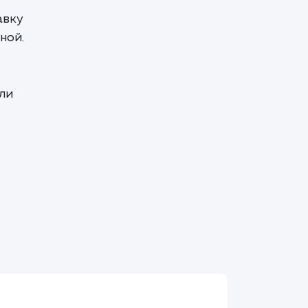
авку
ной.
ли