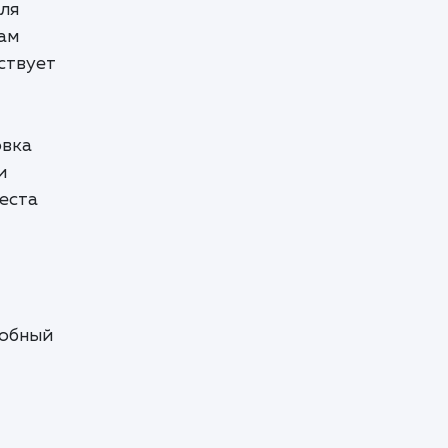
ля
ам
ствует
овка
и
места
добный