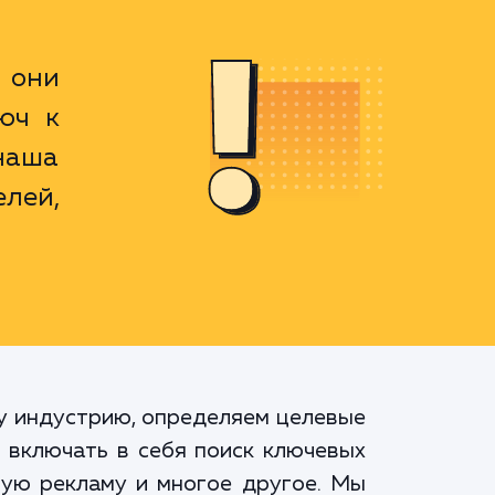
 они
юч к
наша
елей,
шу индустрию, определяем целевые
т включать в себя поиск ключевых
ную рекламу и многое другое. Мы