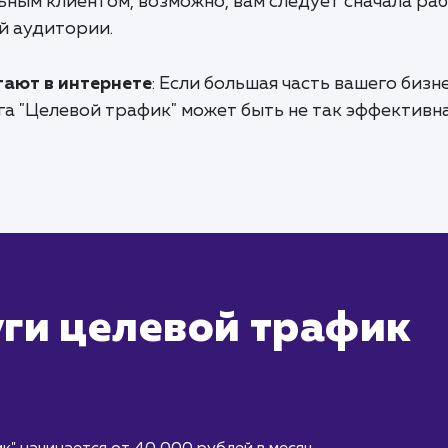
льным клиентом, возможно, вам следует сначала ра
й аудитории.
тают в интернете
: Если большая часть вашего бизн
га "Целевой трафик" может быть не так эффективна
уги целевой трафик