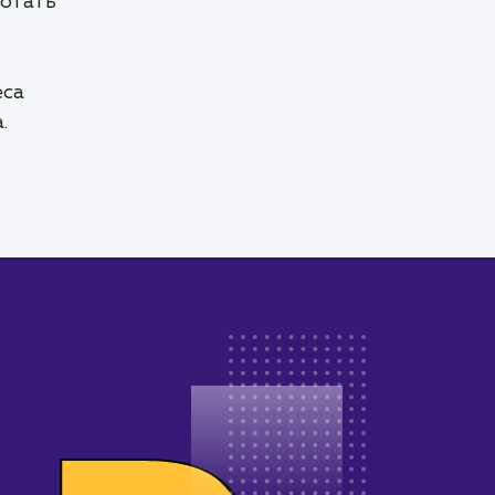
ботать
еса
.