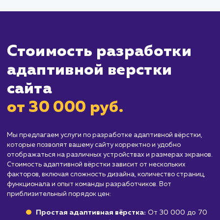
использует определенное устройство
: Есл
большинство вашей аудитории использует 
и то же устройство (например, только
десктопы), вам может не потребоваться
адаптивная вёрстка.
Организациям с ограниченным бюдже
Разработка адаптивной вёрстки может быт
более затратной, чем традиционная вёрстка
это может быть существенным для компаний
ограниченным бюджетом.
Проектам, которым необходима
уникальная вёрстка для каждого устройс
Если ваш проект требует уникальной вёрстк
для каждого типа устройства, адаптивная