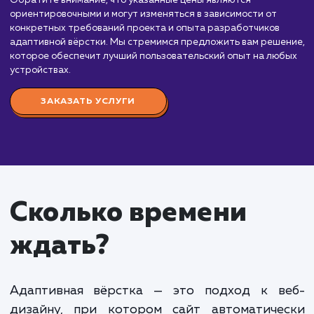
Мы предлагаем услуги по разработке адаптивной вёрстк
которые позволят вашему сайту корректно и удобно
отображаться на различных устройствах и размерах экра
Стоимость адаптивной вёрстки зависит от нескольких
факторов, включая сложность дизайна, количество страни
функционала и опыт команды разработчиков. Вот
приблизительный порядок цен:
Простая адаптивная вёрстка:
От 30 000 до
000 рублей. Включает базовую адаптивную вёр
для статичных сайтов с небольшим количеством
страниц и элементов.
Средняя адаптивная вёрстка:
От 70 000 до
000 рублей. Включает адаптивную вёрстку для
сайтов с большим количеством страниц, сложной
структурой и динамическим контентом.
Комплексная адаптивная вёрстка:
От 150 0