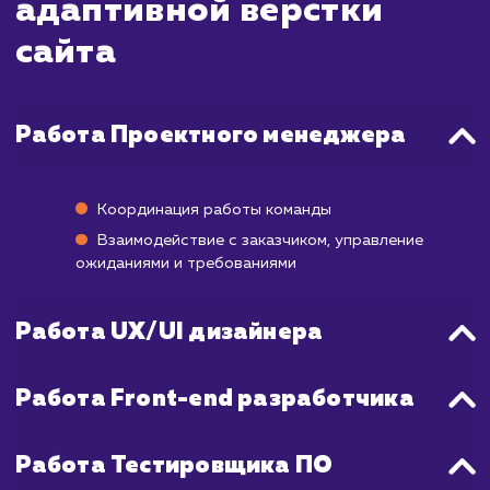
Время настройки адаптивной вёрстки мо
значительно варьироваться в зависимост
сложности сайта и его дизайна. Однак
среднем этот процесс занимает от 1 д
недель.
Процесс включает в себя аудит текущ
сайта, планирование изменений, реаль
применение адаптивной вёрст
тестирование на разных устройства
разрешениях экрана, а также исправле
возможных ошибок или проблем.
Также стоит отметить, что после внедр