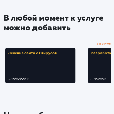
экрана пользователя.
Тестирование и оптимизация
Тестирование адаптивного дизайна на
различных устройствах и разрешениях экрано
для обеспечения корректного отображения.
Оптимизация скорости загрузки страниц и
общей производительности для каждого тип
устройства.
Исправление ошибок и
улучшение