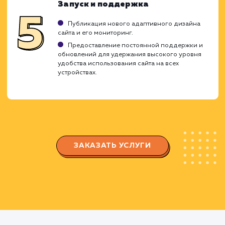
Анализ и планирование
Оценка текущего дизайна сайта и его
возможностей для адаптации под различные
устройства.
Разработка плана по внедрению адаптивно
дизайна с учетом особенностей аудитории сайт
и популярных устройств, которые она используе
Проектирование и вёрстка
Создание макетов для различных типов
устройств, включая десктопы, планшеты и
смартфоны.
Разработка адаптивной вёрстки, которая
автоматически настраивается под размер