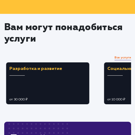
Анализ результатов и
оптимизация кампаний
Анализ полученных результатов в
соответствии с установленными метриками
Внесение корректировок в кампании для
улучшения их эффективности (оптимизация
ключевых слов, текстов объявлений и т.д.)
Подготовка отчетов и
планирование дальнейших
действий
Подготовка и представление вам отчетов 
результатах работы
Обсуждение с вами полученных результат