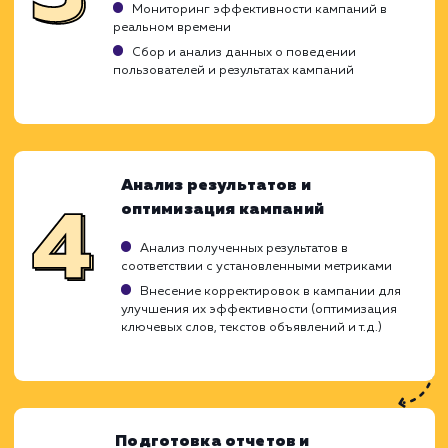
Изучение вашего бизнеса, продуктов или
услуг, целевой аудитории и конкурентов
Анализ текущей эффективности вашего сайт
и рекламных кампаний
Определение ключевых метрик для оценки
эффективности кампаний
Подготовка стратегии контекстной рекламы,
соответствующей вашим бизнес-целям
Создание рекламных кампаний
Создание и оптимизация объявлений для
достижения наилучших результатов
Выбор подходящих ключевых слов и фраз
для таргетинга