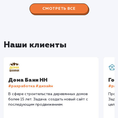
Конверсия
Позиции
Новых пользовател
+16%
+83%
+8871