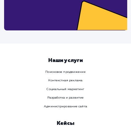
поработаем вмест
Заполните бриф и мы свяжемся с вами в ближайшее
время
Ваше имя
Предпочтительный способ связи
Телеграм
Телефон
WhatsApp
Email
Viber
Номер телефона