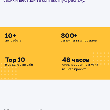
И, наконец, наши специалисты по контекс
рекламе предлагают профессиональную настр
и ведение Яндекс.Директ в Каспийске. Мы соз
эффективные рекламные кампании, которые пом
вам привлечь больше целевых посетител
увеличить продажи.
Мы предлагаем комплексный подход к контекс
рекламе, который включает в себя планирова
разработку, запуск, анализ и оптимиза
рекламных кампаний. Мы стремимся к тому, ч
наши клиенты получали максимальную отдач
своих инвестиций в контекстную рекламу.