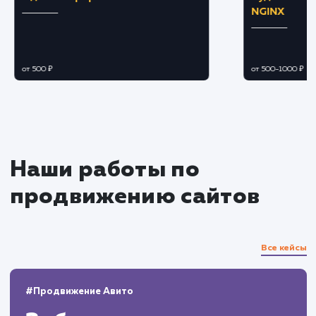
объявления для каждого сегмента аудитории.
Оптимизация бюджета
Оптимизируем распределение бюджета 
ретаргетинг и ремаркетинг для увеличения
ROI.
Регулируем ставки и бюджеты для
увеличения конверсий и снижения затрат.
Мониторинг и аналитика
Анализируем эффективность рекламных