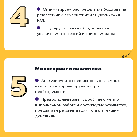
значимость этих методов и использ
эффективные стратегии для достиже
наилучших результатов.
Подготовка и анализ
Изучаем характеристики вашего бизнеса,
целевую аудиторию и конкурентов.
Анализируем ваши текущие рекламные
кампании и эффективность ретаргетинга и
ремаркетинга.
Создаем стратегию, которая будет
максимально учитывать особенности вашего
бизнеса и цели.