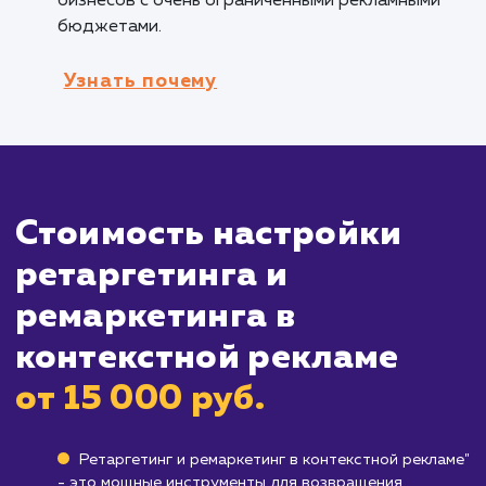
ассортиментом товаров.
Брендам, ищущим способы повышения
лояльности клиентов
: Ремаркетинг помога
вам оставаться на связи с вашими текущими
клиентами, увеличивая шансы на повторную
покупку.
Кому не подходит данный продук
Бизнесам с единоразовыми продажами
:
Если ваш бизнес предлагает товары или услу
которые клиенты приобретают только один
раз, ретаргетинг и ремаркетинг могут быть 
так эффективны.
Компаниям с очень малым бюджетом
: