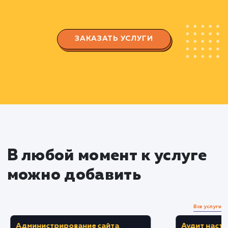
Настройка рекламных кампаний
Создаем и настраиваем рекламные
кампании с использованием техник
ретаргетинга и ремаркетинга.
Разрабатываем и тестируем различные
версии объявлений для повышения их
эффективности.
Сегментация аудитории
Делим вашу целевую аудиторию на
сегменты на основе их взаимодействия с ваш
сайтом.
Создаем персонализированные рекламны