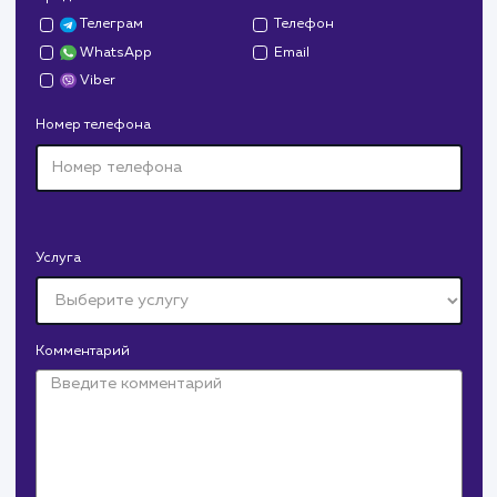
Дрова Руб
#cайт #дизайн
Доставка колотых дров. Нарисовали дизайн,
сверстали, наполнили и занимаемся продвижением.
В любой момент к у
можно добавить
Администрирование сайта
Крепеж Импорт