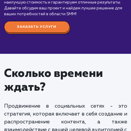
способ общения бизнеса с аудиторией в
современном мире. Это важный элемент любой
маркетинговой стратегии, который помогает
увеличить узнаваемость бренда, привлечь новых
клиентов и увеличить продажи.
Ваш проект будет в руках профессиональной
команды SMM-специалистов, которые знают, как
создать эффективную стратегию продвижения в
социальных сетях и реализовать ее. Мы предлага
различные пакеты услуг, которые мы можем
адаптировать под потребности вашего бизнеса.
Стоимость наших услуг зависит от объема ра
и конкретных задач, которые требуется выполнит
среднем, цены начинаются от 15 000 рублей в м
для базового пакета услуг, который включает
разработку стратегии, управление социальными
медиа, создание и публикацию контента. Более