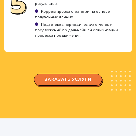
Разработка стратегии
Определение целей и KPI.
Изучение аудитории и конкурентов.
Выбор социальных платформ, на которых
будет осуществляться продвижение.
Создание и оптимизация профил
Создание и настройка профиля в
соответствии с вашим брендом.
Оптимизация профиля для увеличения
видимости и привлечения целевой аудитории