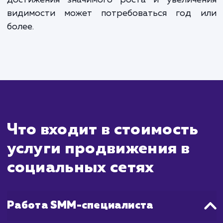
ждать?
Продвижение в социальных сетях - 
стратегия, которая включает в себя создан
распространение контента, а та
взаимодействие с вашей целевой аудитори
целью увеличения видимости и репута
вашего бренда. После начала выполнения 
работы вы начнете видеть увеличе
вовлеченности, трафика и подписчиков,
масштабные результаты обычно становя
заметными через несколько месяцев, ко
ваша стратегия начинает приносить плоды.