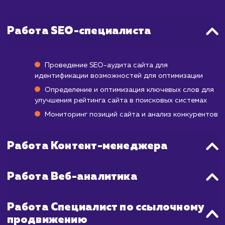
изменения в рейтинге могут нач
проявляться уже через 3-6 месяцев по
начала работы, но достижение стабиль
позиций в ТОП-10 может занять от 6 мес
до года и даже больше. Это зависит от мн
факторов, включая конкурентность ва
ниши, текущее состояние вашего сайт
выбранных ключевых слов.
Наша команда применяет комплекс
стратегии SEO, которые помогают ускор
этот процесс. Мы регулярно прово
аналитику и оптимизацию, чтобы увид
максимальную эффективность от продвиж
в короткие сроки.