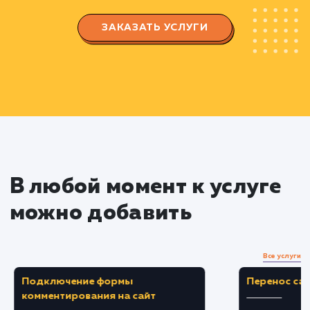
Разрабатываем стратегию управления
репутацией, которая включает в себя защиту
бренда, управление обратной связью и
увеличение положительных упоминаний.
Создаем роадмап для управления
репутацией.
Реализация стратегии
Работаем над повышением рейтинга
положительных отзывов и упоминаний в
результатах поиска.
Реагируем на отрицательные отзывы и
комментарии, стремимся решить проблемы
клиентов и превратить негатив в положительн
опыт.