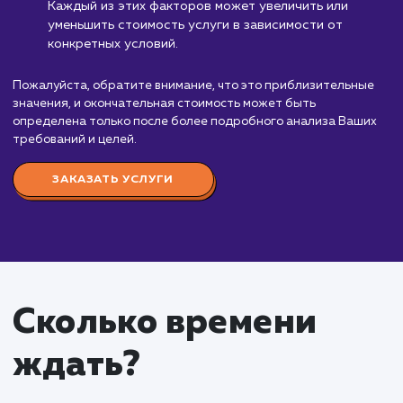
в сети (SERM)
от 40 000 ₽
"Управление репутацией в сети (SERM)" - это
сложная и многоаспектная работа, направленная
создание и поддержание позитивного образа Ва
бренда в интернете. Она включает в себя монит
отзывов и упоминаний, работу с негативными
отзывами, продвижение положительного контент
многое другое.
Стоимость услуги "Управление репутацией (SE
начинается от 40 000 рублей и может изменятьс
зависимости от многих факторов. К примеру, объ
сложность работ, специфика рынка и уровень
конкуренции оказывают значительное влияние на
окончательную цену. Чем больше задач и сложне
ситуация, тем выше окажется стоимость.