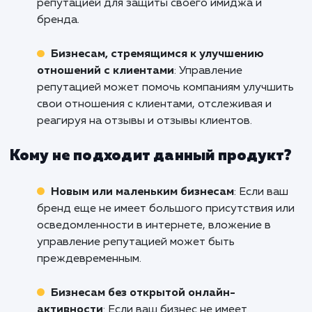
повысить доверие клиентов и улучш
бизнес-результаты.
Кому подходит данный продукт?
Брендам, нуждающимся в улучшении
онлайн-имиджа
: Если вы столкнулись с
негативной публикностью в интернете, услу
управления репутацией поможет улучшить 
онлайн-имидж.
Крупным компаниям и личностям
: Бренд
публичные личности, которые взаимодейст
с большим количеством людей, могут получи
значительную выгоду от управления