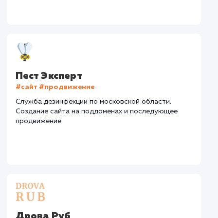
Средняя позиция по запросам
: 4
Конверсия
Позиции
Новых пользовател
+27%
+92%
+6787