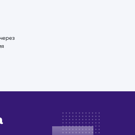
 через
ия
а