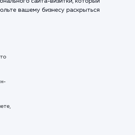
ионального сайта-визитки, который
вольте вашему бизнесу раскрыться
это
йн-
ете,