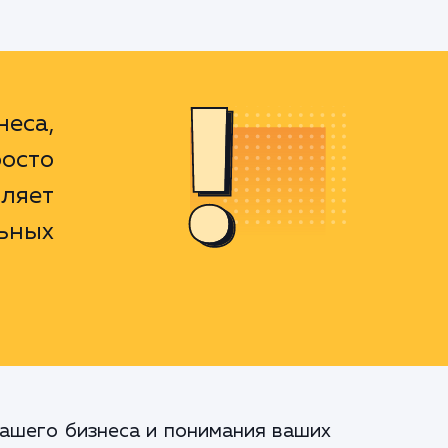
еса,
осто
вляет
ьных
вашего бизнеса и понимания ваших