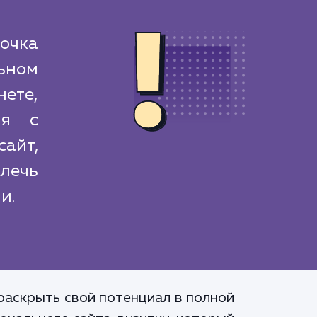
очка
ьном
ете,
ия с
айт,
лечь
и.
раскрыть свой потенциал в полной