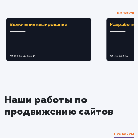
Загружаем и настраиваем карточки товаро
оптимизируем описания, заголовки и
фотографии.
Подбираем оптимальные цены и скидки,
чтобы привлечь больше клиентов.
Подключение дополнительных
функций
Настраиваем участие в акциях и
спецпредложениях Яндекс Маркета.
Подключаем и настраиваем возможности
рекламы и продвижения внутри площадки.