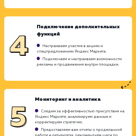
требований и потребностей целе
аудитории. Наша цель - привлече
качественного трафика и увеличение пр
ваших товаров через эту популярную торг
площадку. Мы используем всю пали
возможностей Яндекс Маркета 
достижения этих целей.
Анализ и планирование
Изучаем специфику вашего бизнеса,
ассортимент товаров и целевую аудиторию.
Анализируем действия конкурентов на
Яндекс Маркете.
Разрабатываем стратегию работы на Яндекс
Маркете, максимально учитывающую