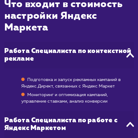
ждать?
Яндекс Маркет - это мощная площадка 
продвижения товаров, которая может на
приносить результаты буквально сразу п
размещения товаров и настройки реклам
кампаний. Однако, как и в случае с лю
другой платформой, для достиже
максимальной эффективности требуется вр
На оптимизацию карточек товаров, настр
и тестирование рекламных кампаний обы
уходит около месяца. После этого, вы нач
видеть увеличение продаж и повыше
конверсии. Полный потенциал площадк