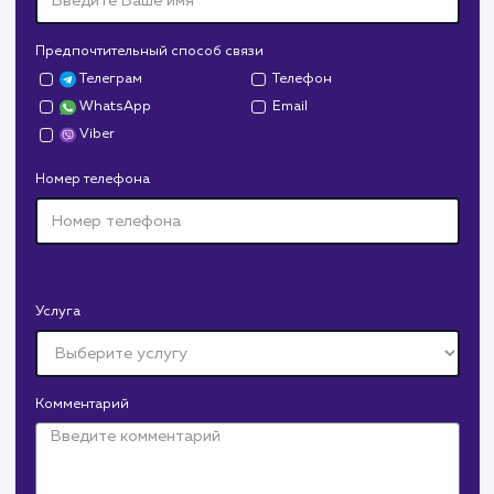
Дрова Руб
#cайт #дизайн
Доставка колотых дров. Нарисовали дизайн,
сверстали, наполнили и занимаемся продвижением.
В любой момент к у
можно добавить