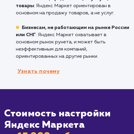
является одной из ведущих площадок для
продажи товаров онлайн в России, и подхо
тем компаниям, которые хотят привлечь бол
потенциальных покупателей.
Компаниям, работающим на рынке Росс
и СНГ
: Яндекс Маркет охватывает большую
часть аудитории рунета, что делает его
идеальным для брендов, ориентированных 
эти рынки.
Компаниям с большим ассортиментом
товаров
: Яндекс Маркет позволяет вам
настроить детализированные кампании для
каждого из ваших товаров, что помогает
увеличить видимость вашего бренда и
продуктов.