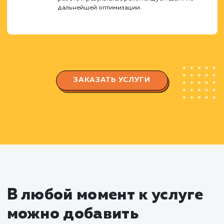
особенности вашего бизнеса.
Регистрация и настройка
магазина
Регистрируем ваш магазин на Яндекс
Маркете, заполняем все необходимые поля и
данные.
Настраиваем параметры доставки, оплаты 
возврата товаров согласно требованиям
площадки и вашего бизнеса.
Оптимизация карточек товаров