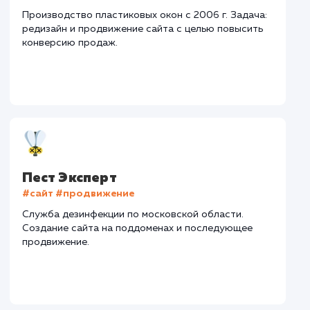
Тематика
: Деревянное домостроение
Регион
: Нижний Новгород и Нижегородская область
Дизайн
: Разработка интерактивного дизайна
Интеграции
: AmoCRM, Telegram
Дизайн
Верстка
Отладк
2 недели
1 неделя
2 дн