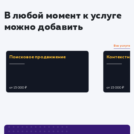
Преимущества
Позволяет идентифицировать и устранить
уязвимости, повышая безопасность сайта.
Способствует защите данных пользователе
и предотвращению потери репутации.
ЗАКАЗАТЬ УСЛУГУ
Ограничения
Не гарантирует полного иммунитета от
будущих угроз, требует регулярных проверок.
Результаты аудита могут потребовать
значительных изменений в структуре сайта.