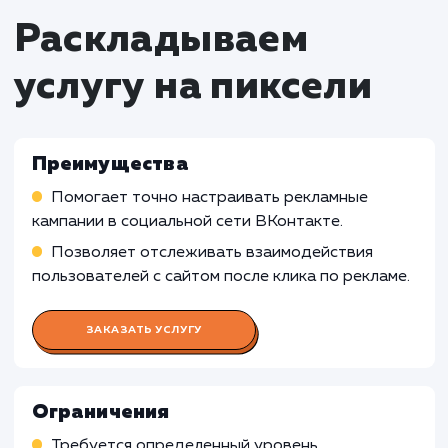
оптимизации рекламных кампаний.
Кому не подходит данный продук
Оффлайн-бизнесы
: Для компаний,
осуществляющих большую часть своей
деятельности в оффлайн-режиме, установк
пикселя Вконтакте может быть менее полезн
поскольку она ориентирована на онлайн-
маркетинг и рекламу.
Компании без активной присутствия в
социальных сетях
: Если компания не активн
использует социальные сети, включая
Вконтакте, установка пикселя может быть
менее эффективной или несоответствующей