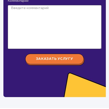
Давайте
поработаем вмест
Заполните бриф и мы свяжемся с вами в ближайшее
время
Ваше имя
Предпочтительный способ связи
Телеграм
Телефон