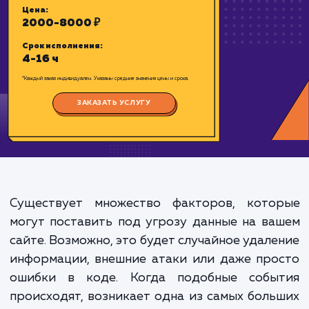
возможностью восстановления в лю
Цена:
2000-8000 ₽
Срок исполнения:
4-16 ч
*Каждый заказ индивидуален. Указаны средние значения цены и срока.
Существует множество факторов, кото
ЗАКАЗАТЬ УСЛУГУ
могут поставить под угрозу данные на в
сайте. Возможно, это будет случайное удал