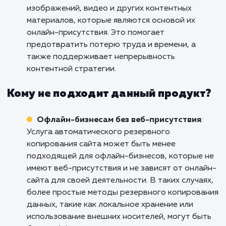
Бизнесам с онлайн-присутствием
: Услуг
автоматического резервного копирования с
полезна для бизнесов, которые имеют онлай
присутствие и зависят от непрерывной раб
своего веб-сайта. Она обеспечивает
сохранность данных клиентов, заказов,
контента и другой важной информации, что
способствует поддержанию бесперебойной
работы бизнеса. В случае сбоя или потери
данных, автоматическое резервное
копирование позволяет быстро восстанови
работоспособность сайта и минимизировать
потенциальные потери.
Блогерам и контент-маркетологам
: Усл
автоматического резервного копирования с