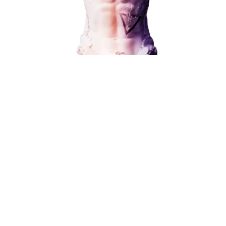
Наши услуги
Поисковое продвижение
Контекстная реклама
Социальный маркетинг
Разработка и развитие
В любой момент к у
Администрирование сайта
можно добавить
Кейсы
Отзывы
Блог
Поисковое продвижение