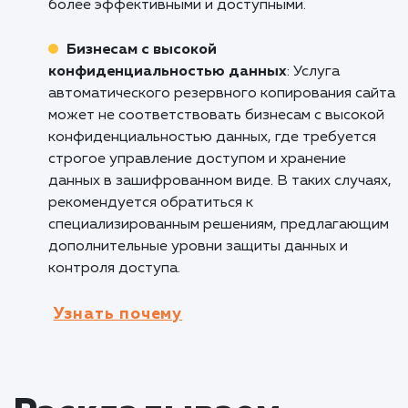
полезна для блогеров и контент-маркетолог
которые вкладывают значительные усилия в
создание и публикацию ценного контента. 
обеспечивает сохранность статей,
изображений, видео и других контентных
материалов, которые являются основой их
онлайн-присутствия. Это помогает
предотвратить потерю труда и времени, а
также поддерживает непрерывность
контентной стратегии.
Кому не подходит данный продук
Офлайн-бизнесам без веб-присутствия
:
Услуга автоматического резервного
копирования сайта может быть менее
подходящей для офлайн-бизнесов, которые