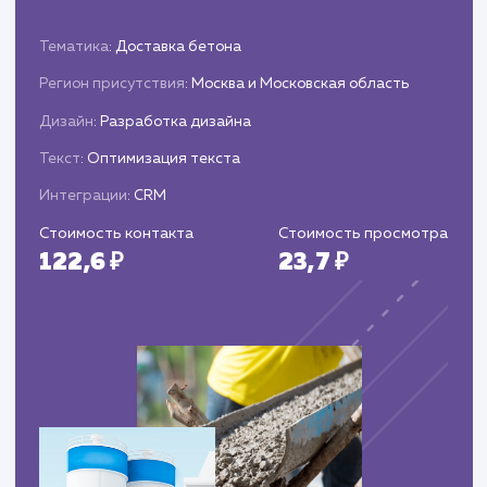
Увеличение уровня доверия и лояльност
клиентов к продавцу.
Постоянная оптимизация и
улучшение
Постоянное обновление и оптимизация
объявлений для поддержания их актуальнос
и эффективности.
Адаптация стратегии продвижения на
основе изменений на рынке и поведения
пользователей.
Применение новых техник и методов
продвижения для достижения лучших
результатов.