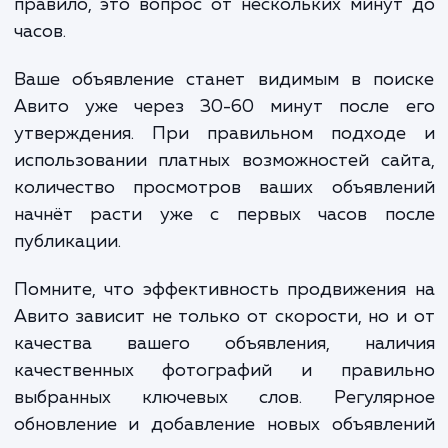
рублей.
Таким образом, общая стоимость продвижения н
S
Авито (
) в этом месяце будет составлять:
S = A + D + Sp
S
=
15 000
(абонентская плата) +
7 00
(дополнительные услуги) +
3 000
(премиальная часть)
25 000
рублей
Пожалуйста, обратите внимание, что это прост
пример. Реальная стоимость может варьироваться
зависимости от ваших специфических потребностей
результатов продвижения.
25 000 руб.