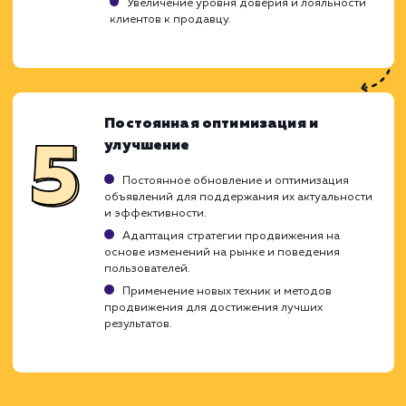
улучшения видимости ваших объявлени
повышения их конверсии. Внедряя страт
оптимизации Авито, мы придерживае
проверенной методики, которая позволяет
обеспечить максимальную эффективност
учитывает все особенности и требова
конкретного объявления или аккаунта.
Анализ рынка и конкурентов
Изучение рынка и целевой аудитории, анали
действий конкурентов.
Определение ключевых слов и запросов,
которые используют потенциальные покупатели
Оценка стоимости клика и бюджета
рекламной кампании.