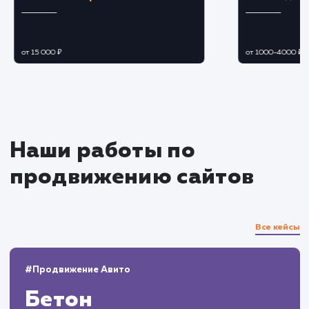
Ежедневный мониторинг эффективности
объявлений.
Отслеживание статистики просмотров,
кликов и конверсии.
Постоянное внедрение улучшений и
оптимизаций на основе полученных данных.
Управление отзывами и
репутацией
Мониторинг и реагирование на отзывы и
вопросы пользователей.
Управление репутацией продавца на
платформе.