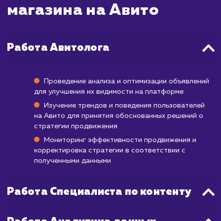
правило, это вопрос от нескольких мину
часов.
Ваше объявление станет видимым в пои
Авито уже через 30-60 минут после 
утверждения. При правильном подход
использовании платных возможностей са
количество просмотров ваших объявле
начнёт расти уже с первых часов по
публикации.
Помните, что эффективность продвижени
Авито зависит не только от скорости, но 
качества вашего объявления, нали
качественных фотографий и правил
выбранных ключевых слов. Регуляр