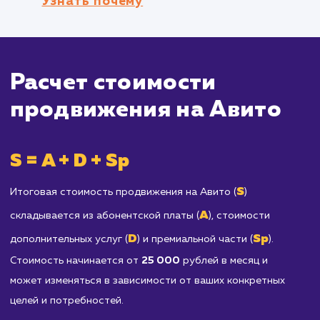
услуг, управление сотнями или тысячами
объявлений на Авито может быть непросто
задачей.
Продавцам запрещенных товаров и усл
Все товары и услуги, предлагаемые на Авито
должны соответствовать Правилам сайта. Е
ваш продукт или услуга не допускается к
размещению на Авито, этот метод
продвижения не будет работать для вас.
Отраслям, требующим
специализированных или профессиональ
платформ для продажи
: Например, если вы
занимаетесь продажей специализированног
программного обеспечения или предлагаете
высококвалифицированные юридические