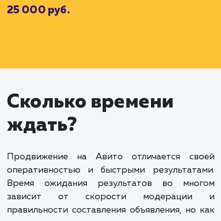
За эти услуги мы взимаем абонентскую плату (
которая составляет
15 000
рублей в месяц.
Кроме того, вы решаете воспользоватьс
дополнительными услугами для повышения видимос
объявлений:
Платное размещение 5 объявлений
Оптимизация заголовков и текста объявлений
D
Стоймость дополнительных услуг (
) составляе
например,
7 000
рублей.
Наконец, вашим основным целью является увеличен
количества просмотров и кликов на объявления. Ес
ваши объявления преуспевают и достигаю
поставленных целей, вы оплачиваете премиальн
Sp
часть (
), которая может составить, например,
3 00