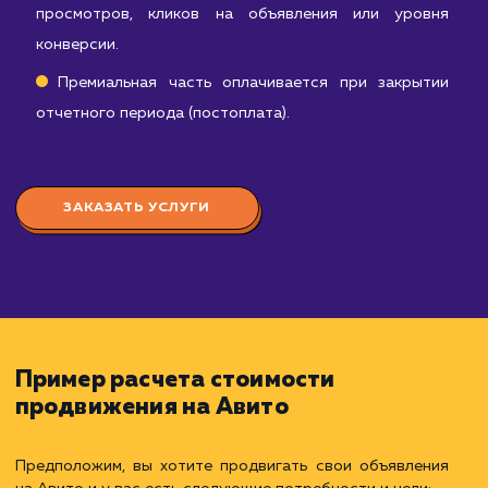
эффективности объявлений, анализ конверсии
вовлеченности аудитории.
Базовое взаимодействие с платформой Авит
поддержка активного статуса аккаунта, ответы 
вопросы пользователей и т.д.
Абонентская плата оплачивается в начал
каждого отчетного периода.
D:
стоимость дополнительных услуг, таких как:
Платное размещение объявлений: покупк
специальных пакетов или опциями на Авито д
увеличения видимости объявлений.
Использование инструментов для повышени