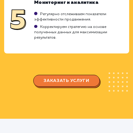
OZON.
Создаем стратегию продвижения,
оптимизированную под особенности OZON и
ваши бизнес-цели.
Оптимизация карточек товаров
Работаем над оптимизацией заголовков,
описаний, ключевых слов и изображений для
каждой карточки товара.
Проводим A/B тестирование для
определения наиболее эффективных
вариантов оформления карточек.