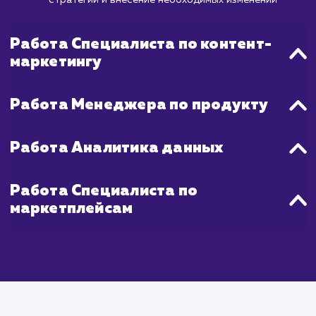
когда уже учтены все особенности раб
площадки, отработаны успешные реклам
стратегии и достигнута оптималь
конверсия.
Что входит в стоимость
услуги продвижения на
OZON