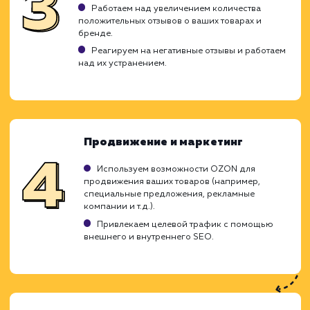
Продвижение товаров на OZON - 
уникальная услуга, которая включает в 
стратегию оптимизации ваших товар
позиций на одной из самых популяр
торговых площадок России. Мы использ
проверенные методики и индивидуаль
подходы для увеличения видимости ва
товаров, повышения их продаж и усиле
вашего бренда на OZON.
Анализ и планирование
Изучаем вашу целевую аудиторию и товары,
которые нужно продвигать.
Проводим анализ конкурентов на платформ