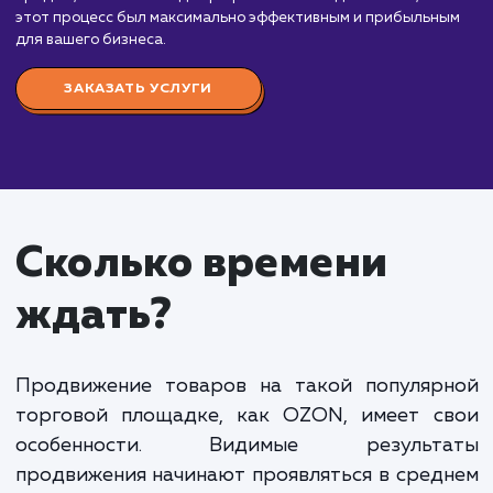
продвижения на OZON
от 35 000 руб.
Продвижение товаров на OZON – это отлична
возможность увеличить продажи и расширить
аудиторию. Наши услуги по продвижению на это
платформе начинаются от 35 000 рублей в месяц
Мы занимаемся подготовкой и оптимизацией
карточек товаров, организуем рекламные компани
также анализируем эффективность продвижения,
чтобы добиться наилучших результатов.
Стоимость продвижения может варьироваться
зависимости от ассортимента товаров,
конкурентности категории, объема работы и дру