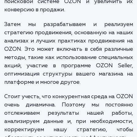
стратегии продвижения могут быть наиб
эффективными, и выявить возмож
проблемы или препятствия.
На следующем этапе мы занимае
оптимизацией карточек товаров.
гарантируем, что они содер
информативное, привлекательное и S
ориентированное описание, которое пом
улучшить видимость ваших товаро
поисковой системе OZON и увеличить
конверсию в продажи.
Затем мы разрабатываем и реализ
стратегию продвижения, основанную на н
анализах и лучших практиках продвижени