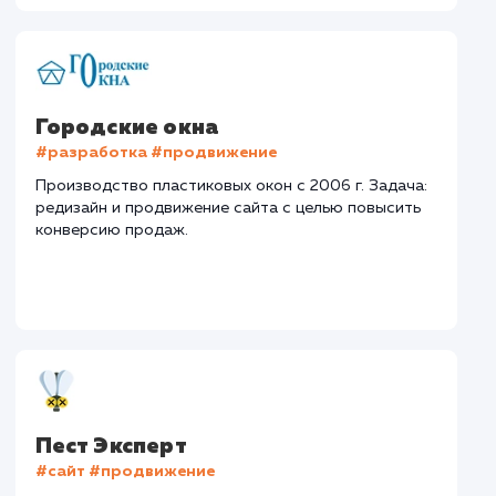
Забор
Тематика
: Монтаж заборов
Регион
: Нижний Новгород и Нижегородская область
Дизайн
: Разработка дизайна
Текст
: Оптимизация описания
Интеграция
: AmoCRM, Telegram
Стоимость контакта
Стоимость просмот
74,8 ₽
14,8 ₽