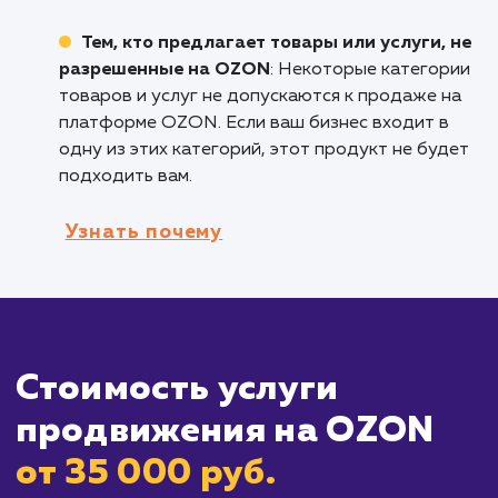
Брендам, расширяющим рыночные
границы
: Если ваш бренд старается достич
новых клиентов, продвижение на OZON мо
помочь вам донести свои товары до больше
числа покупателей.
Компаниям, которые ценят прозрачност
измеримость
: Продвижение на OZON
позволяет отслеживать эффективность
каждого шага, что позволяет проводить
точечные корректировки для достижения
максимальных результатов.
Кому не подходит данный продук
Компаниям, не торгующим на OZON
: Ес