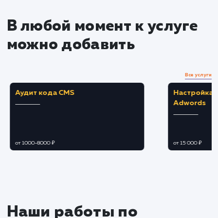
Управление рейтингом и
отзывами
Работаем над увеличением количества
положительных отзывов о ваших товарах и
бренде.
Реагируем на негативные отзывы и работа
над их устранением.
Продвижение и маркетинг
Используем возможности OZON для
продвижения ваших товаров (например,
специальные предложения, рекламные
компании и т.д.).