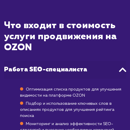
ждать?
Продвижение товаров на такой популяр
торговой площадке, как OZON, имеет с
особенности. Видимые результ
продвижения начинают проявляться в сре
через месяц после старта. Первые нед
проходят на оптимизацию карточек това
настройку и запуск рекламных кампаний.
По истечении этого периода, можно ожи
увеличение продаж и повышения видимо
товаров в поисковой выдаче OZON. Одна
полный потенциал продвижения на O
обычно реализуется в течение 3-6 меся