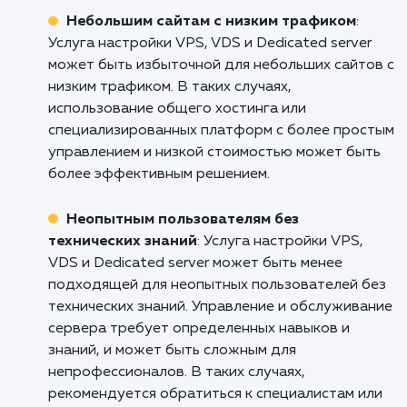
магазинов и бизнесов электронной коммерци
Она обеспечивает высокую
производительность и надежность сервера,
особенно важно при обработке большого
количества транзакций, управлении инвент
и обеспечении безопасности данных клиенто
Это также позволяет масштабировать
серверные ресурсы в соответствии с росто
бизнеса.
Сайтам с высоким трафиком и
требованиями к быстродействию
: Услуга
настройки VPS, VDS и Dedicated server поле
для сайтов с высоким трафиком и требован
к быстродействию. Она позволяет
оптимизировать сервер и ресурсы, обеспечи
высокую скорость загрузки страниц и