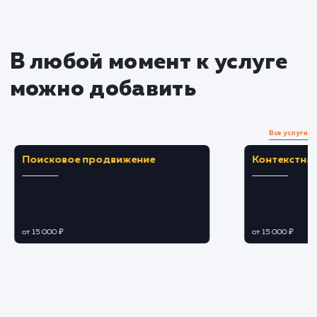
услугу на пиксели
Преимущества
Обеспечивает более высокий уровень
контроля над сервером и его ресурсами.
Позволяет настроить сервер под конкретны
требования бизнеса, улучшая
производительность.
ЗАКАЗАТЬ УСЛУГУ
Ограничения
Необходимы глубокие технические знания д