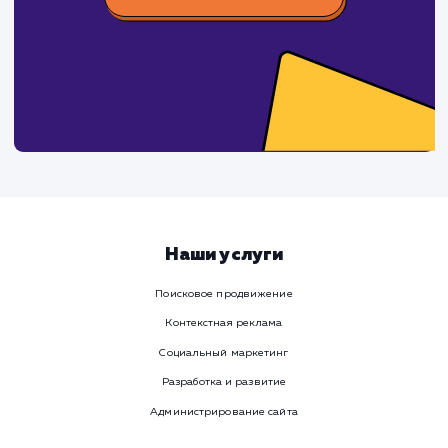
поработаем вмест
Заполните бриф и мы свяжемся с вами в ближайшее
время
Ваше имя
Предпочтительный способ связи
Телеграм
Телефон
WhatsApp
Email
Viber
Номер телефона