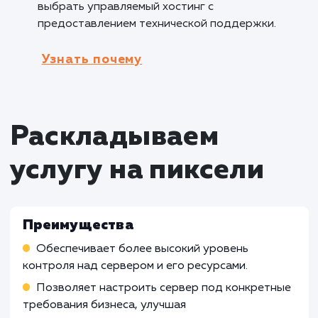
отзывчивость веб-приложений. Это важно д
удовлетворения пользователей и улучшения
позиций сайта в поисковых системах.
Кому не подходит данный продук
Небольшим сайтам с низким трафиком
:
Услуга настройки VPS, VDS и Dedicated serve
может быть избыточной для небольших сайт
низким трафиком. В таких случаях,
использование общего хостинга или
специализированных платформ с более про
управлением и низкой стоимостью может бы
более эффективным решением.
Неопытным пользователям без
технических знаний
: Услуга настройки VPS,