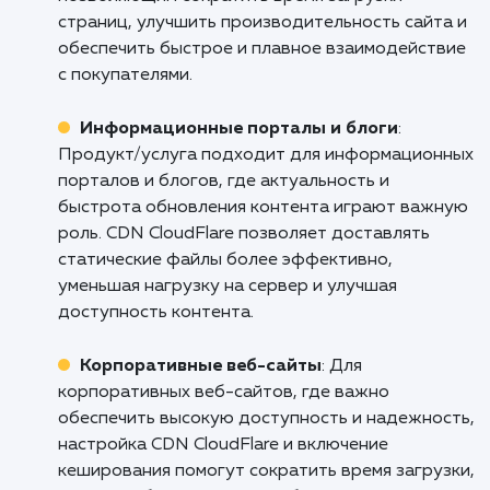
Не позволяйте медленной загрузке са
удерживать ваш бизнес. Свяжитесь с нами
сегодня, чтобы обсудить, как наши услуг
настройке CDN CloudFlare и актива
кеширования могут помочь вашему са
работать быстрее и эффективнее. Дава
вместе сделаем ваш бизнес в Интерн
успешнее!
Кому подходит данный продукт?
Онлайн-магазины
: Настройка CDN
CloudFlare и включение кеширования являют
важными инструментами для онлайн-магазин
позволяющим сократить время загрузки