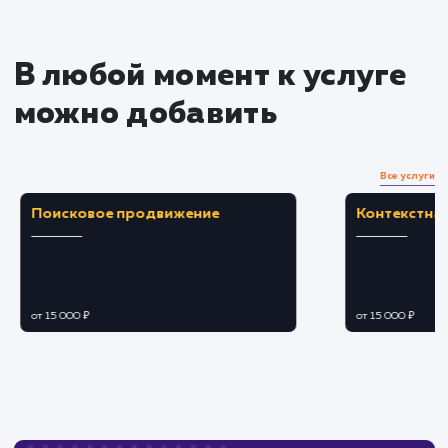
Преимущества
Улучшает время загрузки сайта благодаря
распределенной сети.
Повышает безопасность сайта,
предотвращая DDoS-атаки.
ЗАКАЗАТЬ УСЛУГУ
Ограничения
Требует тщательной настройки и
обслуживания для поддержания
эффективности.
Возможны проблемы с совместимостью или
переадресацией при неправильной настройке.