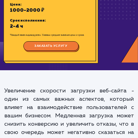
проверенной технологии – CDN Cloud 
Цена:
1000-2000 ₽
Срок исполнения:
2-4 ч
*Каждый заказ индивидуален. Указаны средние значения цены и срока.
Увеличение скорости загрузки веб-сайт
ЗАКАЗАТЬ УСЛУГУ
один из самых важных аспектов, кото
влияет на взаимодействие пользователе