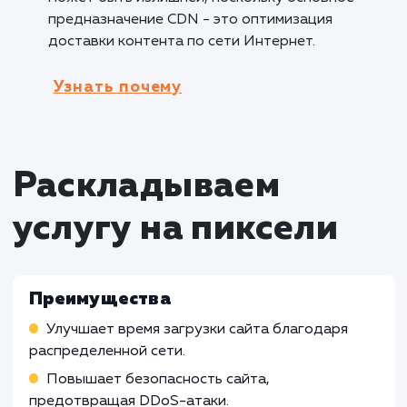
настройка CDN CloudFlare и включение
кеширования помогут сократить время загру
повысить безопасность и общую
производительность сайта.
Кому не подходит данный продук
Локальные веб-сайты с ограниченной
аудиторией
: Для веб-сайтов, ориентирова
на ограниченную географическую зону или
небольшую аудиторию, настройка CDN
CloudFlare может быть менее необходимой, 
как основные преимущества связаны с
оптимизацией доставки контента на глобал
уровне.
Интранет-порталы и внутренние систе