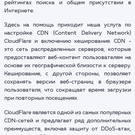
вашим бизнесом. Медленная загрузка мо
снизить конверсию и увеличить отказы, ч
свою очередь может негативно сказатьс
рейтингах поиска и общем присутстви
Интернете.
Здесь на помощь приходит наша услуга
настройке CDN (Content Delivery Netwo
CloudFlare и включению кеширования. C
это сеть распределенных серверов, кот
предоставляют веб-контент пользователя
основе их географической близости к серв
Кеширование, с другой стороны, позвол
сохранять версии веб-страниц в брауз
пользователя, что сокращает время загр