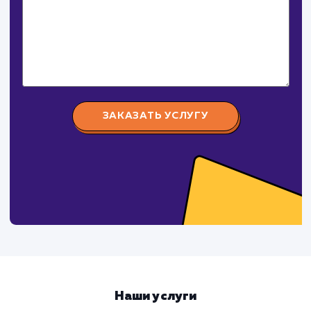
Давайте
поработаем вмест
Заполните бриф и мы свяжемся с вами в ближайшее
время
Ваше имя
Предпочтительный способ связи
Телеграм
Телефон