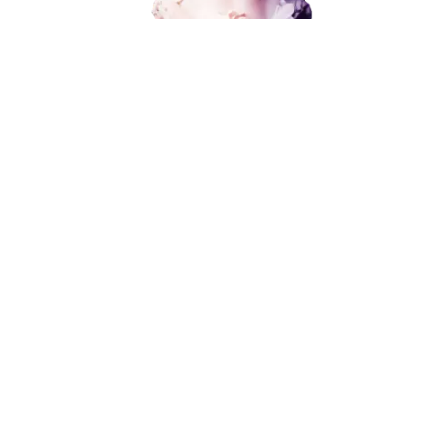
Поисковое продвижение
Контекстная реклама
Социальный маркетинг
В любой момент к у
Разработка и развитие
можно добавить
Администрирование сайта
Кейсы
Отзывы
Поисковое продвижение
Блог
Контакты
8 (800) 551-25-07
от 15 000 ₽