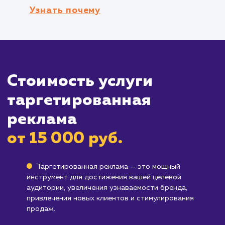
помочь вам достигнуть большего числа люде
заинтересованных в вашем товаре или услуг
что способствует увеличению узнаваемости
бренда.
Кому не подходит данный продук
Бизнесам без четко определенной целе
аудитории
: Если вы не уверены, кто являетс
вашим идеальным клиентом, настройка
таргетированной рекламы может быть слож
и менее эффективной.
Компаниям с ограниченным бюджетом 
рекламу
: Несмотря на то что таргетирован
реклама может быть стоимостью эффективн
она все же требует инвестиций. Если ваш