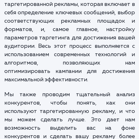
Процесс настройки таргетированной рек
начинается с понимания ваших бизнес-цел
целевой аудитории. Это означает изуче
вашего бренда, товаров или услуг, а т
конкурентного ландшафта. После этого
определяем, какие группы потребите
являются наиболее ценными для вас, и соз
детальные портреты ваших целевых клиент
Затем мы разрабатываем страте
таргетированной рекламы, которая включа
себя определение ключевых сообщений, в
соответствующих рекламных площадо
форматов, и, самое главное, настро
параметров таргетинга для достижения в