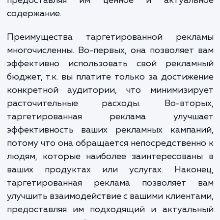
рекламные кампании, которые привле
внимание вашей целевой аудитории, увл
ее и мотивируют к действию. Но что 
важнее, мы стремимся помочь вам устано
долгосрочные отношения с вашими клиент
предоставляя им ценное и актуаль
содержание.
Преимущества таргетированной рекл
многочисленны. Во-первых, она позволяет
эффективно использовать свой реклам
бюджет, т.к. вы платите только за достиж
конкретной аудитории, что минимизир
расточительные расходы. Во-втор
таргетированная реклама улучш
эффективность ваших рекламных кампан