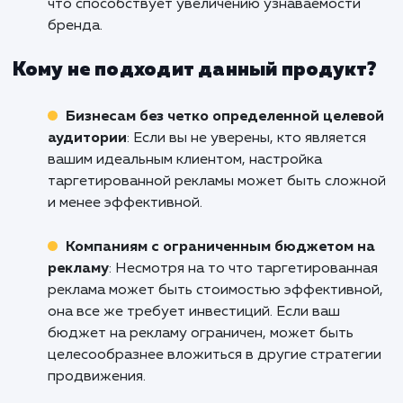
аудиторией
: Если у вас есть конкретное
представление о своем идеальном клиенте 
возрасту, полу, местоположению, интересам
другим параметрам, таргетированная рекла
может быть мощным инструментом для
достижения этих людей.
Компаниям, работающим в нишевых
сегментах
: Таргетированная реклама позво
настроить узкую рекламную кампанию,
направленную на специфическую аудиторию
что может быть особенно полезно для бизн
в узких или специализированных сегментах.
Брендам, которые хотят повысить
узнаваемость
: Таргетированная реклама м