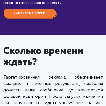
Таргетированная реклама — это мощный
инструмент для достижения вашей целевой
аудитории, увеличения узнаваемости бренда,
привлечения новых клиентов и стимулирования
продаж.
Мы специализируемся на создании и оптимиза
таргетированных рекламных кампаний в таких
социальных сетях, как ВКонтакте, Instagram, Face
и других. Наш подход включает в себя исследова
вашей целевой аудитории, создание привлекател
и эффективных рекламных объявлений, оптимиза
бюджета и мониторинг результатов.
Стоимость таргетированной рекламы зависит 
множества факторов, включая выбранную
социальную платформу, размер целевой аудитори
продолжительность кампании и общий рекламны