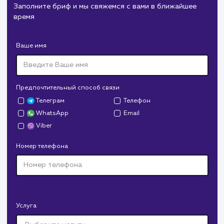
#cайт #продвижение
Служба дезинфекции по московской области.
Создание сайта на поддоменах и последующее
продвижение.
Дрова Руб
#cайт #дизайн
Доставка колотых дров. Нарисовали дизайн,
сверстали, наполнили и занимаемся продвижением.
В любой момент к у