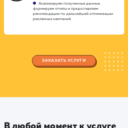
особенности целевой аудитории.
Настройка таргетированной
рекламы
Создаем и настраиваем рекламные
кампании в выбранных платформах (Facebook
Instagram, VK, Google AdWords и т.д.).
Разрабатываем креативы для рекламных
объявлений и тестируем разные версии для
повышения эффективности.
Сегментация целевой аудитории