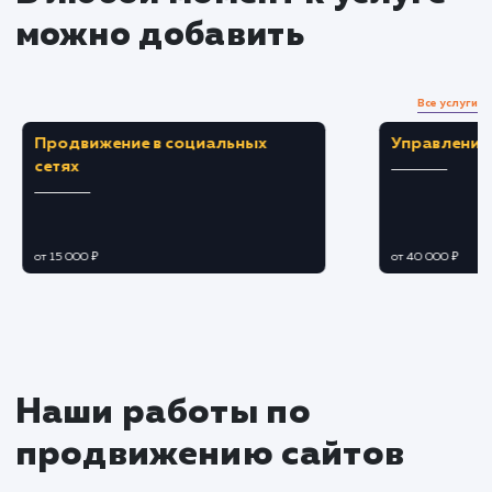
Делим целевую аудиторию на сегменты,
используя демографические, географические
поведенческие и другие данные.
Создаем персонализированные рекламны
сообщения для каждого сегмента целевой
аудитории.
Оптимизация рекламных
кампаний
Оптимизируем бюджет и ставки для
максимизации ROI.
Регулярно проверяем и корректируем
рекламные кампании для улучшения
результатов.