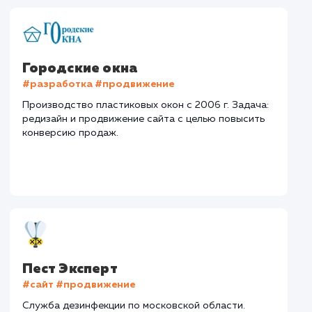
Сайт
goodbye-auto-
nn.ru
Тематика
: Автовыкуп
Регион продвижения
: Нижний Новгород и
Нижегородская обл.
Количество запросов
: 72 в день
Средняя позиция по запросам
: 5
Конверсия
Позиции
Новых пользовател
+15%
+25%
+423