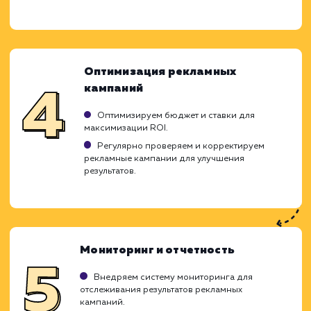
Таргетированная реклама позволяет точ
воздействовать на выбранную целе
аудиторию, увеличивая эффективно
рекламной кампании и снижая затраты. 
подход к работе с таргетированной рекл
основывается на комплексном анализ
тщательном планировании.
Анализ и стратегия
Изучаем специфику вашего бизнеса,
конкурентную среду и целевую аудиторию.
Разрабатываем стратегию таргетированной
рекламы, учитывая ваши бизнес-цели, бюджет 