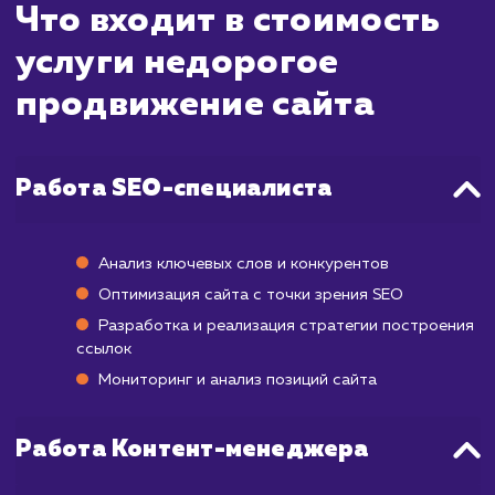
бюджетом. Несмотря на более скром
финансовые вложения, мы стреми
достигнуть видимых результатов в коро
сроки. Первые позитивные изменения мо
начать проявляться уже через 2-4 месяца п
начала работы, а достижение стабиль
позиций в ТОП может занять от 6 месяце
года, в зависимости от вашей ниш
конкурентности.
Мы применяем эффективные стратег
которые подходят для бюджетн
продвижения, включая оптимизацию сай
работу с контентом и семантическим ядро
также создание качественного внешн
профиля ссылок. Наша цель - максимизиро