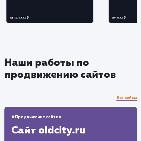
Создание контента
Генерируем уникальный и полезный
контент, который привлечет и удержит
внимание посетителей
Внедряем ключевые слова в контент для
улучшения ранжирования в поисковых
системах
Аналитика и отчетность
Регулярно отслеживаем эффективность
реализованных методик и корректируем