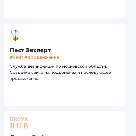
Текст
: Оптимизация текста
Конверсия
Позиции
Новых пользовател
+25%
+64%
+5535