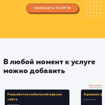
Производим настройку мета-тегов,
заголовков и ключевых слов
Оптимизируем содержание и структуру
сайта для улучшения индексации и удобства
пользователей
Улучшаем скорость загрузки страниц
Продвижение ссылок
Используем эффективные и недорогие
способы создания входящих ссылок
Подбираем только релевантные и
качественные площадки для размещения
ссылок