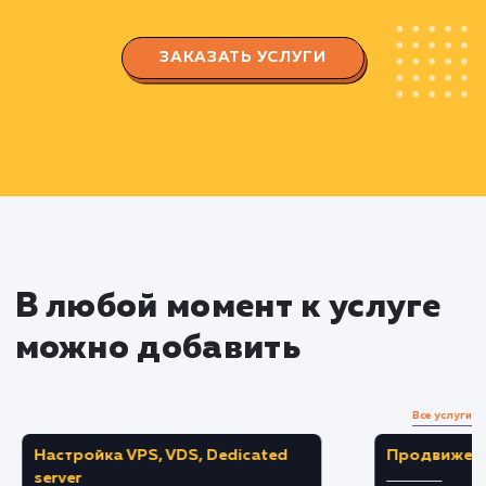
аудитории для выбора наиболее эффективны
ключевых слов
Анализируем эффективность ключевых сл
с помощью SEO-инструментов
Оптимизация сайта
Реализуем техническую и контентную
оптимизацию сайта с использованием
выбранных ключевых слов
Улучшаем пользовательский опыт на сайте,
делая его привлекательнее и удобнее для
посетителей