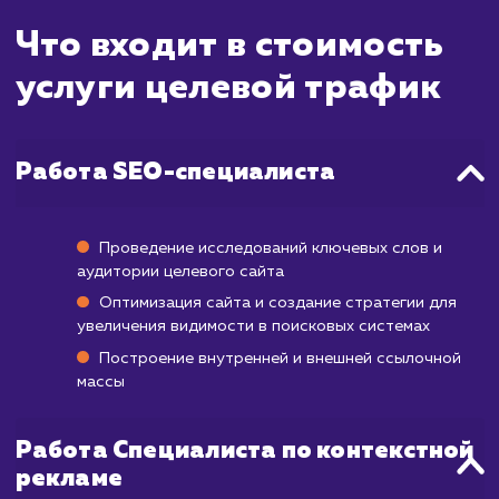
понимать, что увеличение количес
качественных посетителей на вашем сайте -
процесс, который требует времен
тщательного планирования. Наша страте
направлена на привлечение наибо
релевантной аудитории, что в итоге увел
конверсию и рентабельность вашего бизн
Первые признаки увеличения целев
трафика вы сможете наблюдать уже через
месяца после начала работы.
Этот процесс включает в себя оптимиза
ключевых слов, улучшение структуры са
работу с контентом и улучше
пользовательского опыта. На протяже