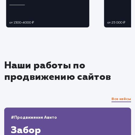
Контент-маркетинг
Создаем привлекательный и полезный
контент, который будет релевантен интереса
вашей целевой аудитории
Продвигаем контент в социальных сетях 
других площадках, где присутствует ваша
целевая аудитория
Анализ результатов и
корректировка стратегии
Регулярно анализируем результаты и
корректируем стратегию для постоянного
увеличения целевого трафика