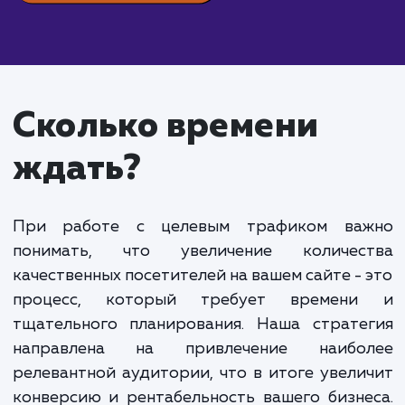
Стоимость услуги "Целевой трафик" начинаетс
40 000 рублей в месяц. Она формируется из дву
ключевых компонентов. Первый - это фиксирова
абонентская плата за услуги. Она покрывает об
работу по настройке и поддержке рекламных
компаний, анализу и улучшению эффективности
продвижения.
Второй компонент - это стоимость привлечен
каждого нового посетителя. В данном случае, мы
говорим о цене за действие пользователя на сайт
Это может быть как звонок, так и заявка или поку
Важно понимать, что вы оплачиваете именно
целевой трафик. Это люди, которые заинтересов
в вашем предложении и готовы совершить нужно
вам действие.