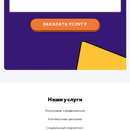
СуперБуква
#реклама #сайт
Изготовление наружной рекламы (объемные буквы,
световые короба, таблички, стенды и тд.)