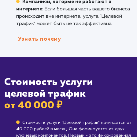
покупателей, которые ищут именно те това
или услуги, которые вы предлагаете.
Брендам, работающим в ниши с высоко
конкуренцией
: Если вы работаете в условия
жесткой конкуренции, привлечение целевог
трафика поможет вам эффективно
использовать свой бюджет на привлечение
именно тех клиентов, которые вам нужны.
Кому не подходит данный продук
Бизнесам, которые еще не определили
свою целевую аудиторию
: Если вы не увер
в том, кто является вашим идеальным клиент
возможно, вам следует сначала работать н