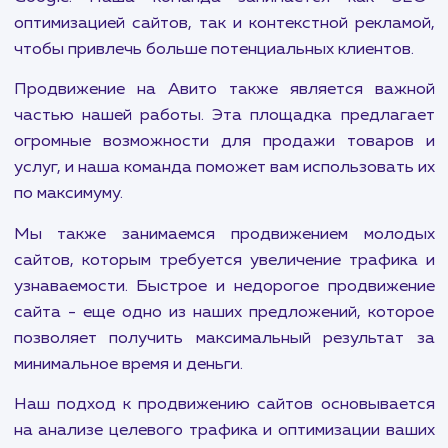
аудиторию. В нашем агентстве в Евпатори
предлагаем целый спектр услуг по продвиже
чтобы помочь вашему бренду занять лидиру
позиции.
Наши услуги включают продвижение на т
популярных площадках, как Wildberries и OZON,
миллионы потребителей ежедневно ищут това
услуги. Эффективные стратегии продвижени
этих площадках позволят вам значител
увеличить объем продаж.
Кроме того, мы специализируемся на продвижен
ТОП-10 поисковых систем, включая Янде
Google. Наша команда занимается как S
оптимизацией сайтов, так и контекстной рекла