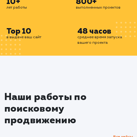
кампаний с точки зрения получения качестве
лидов. Мы также предлагаем услуги по управл
репутацией (SERM) и SEO-копирайтингу, ч
усилить ваш бренд в интернете.
Все наши услуги ориентированы на результат.
означает, что вы платите не просто за работу, 
конкретные достижения - будь то увелич
трафика, количество лидов или позици
поисковой выдаче. Мы уверены, что качестве
поисковое продвижение - это инвестици
развитие вашего бизнеса, которая обязате
окупится.