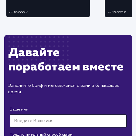
рекламных кампаний.
Постоянный мониторинг эффективности
продвижения.
Корректировка стратегии и оптимизация
бюджета на основе полученных данных.
Регулярная отчетность и
корректировка стратегии
Подготовка подробных отчетов о
проделанной работе и достигнутых результата
Корректировка стратегии продвижения в
соответствии с полученными данными.
Планирование дальнейших действий для
устойчивого роста и развития вашего бизнеса