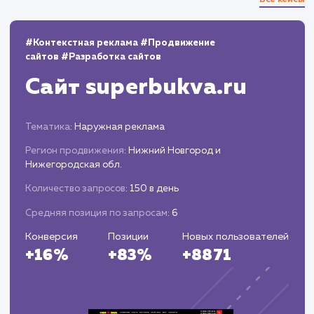
10+
800+
лет работы
выполненных проектов
Top 10
48 часов
в выдаче ваш сайт
среднее время запуска
вашего проекта
Наши работы по
поисковому