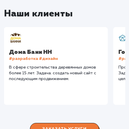
Конверсия
Позиции
Новых пользовател
+16%
+83%
+8871