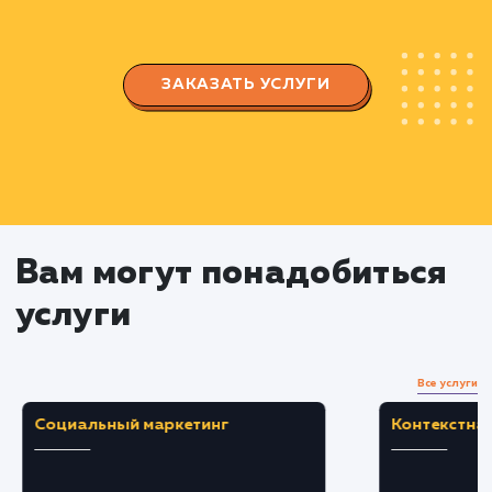
Разработка и реализация
кампаний
Подготовка и запуск рекламных кампаний 
различных платформах.
Работа с контекстной рекламой и
социальными сетями.
Продвижение на площадках, таких как
Wildberries, OZON, Яндекс, и другие.
Мониторинг и аналитика
Отслеживание и анализ результатов