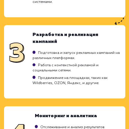
работы и честные прогнозы. Мы стремим
тому, чтобы через 2-4 месяца работы
увидели реальные результаты, кото
подтвердят эффективность нашей страте
поискового продвижения.
Помните, что органический трафик - 
инвестиция в будущее вашего бизне
благодаря которой результаты будут ощу
на протяжении длительного времени.
Анализ и стратегия
Детальный анализ вашего сайта, конкуренто
и целевой аудитории.