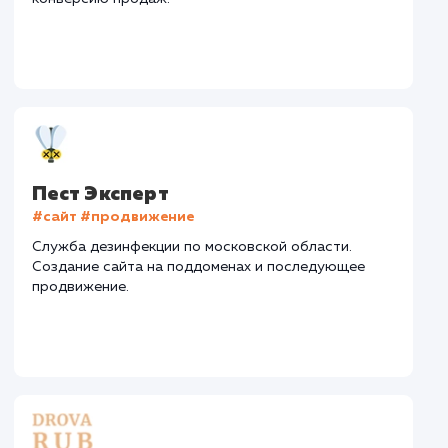
Дизайн
: Разработка дизайна
CMS
: MODX Revolution
Дизайн
Верстка
Отладка
2 недели
2 недели
1 недел