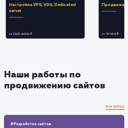
Создание уникального дизайна,
отражающего идеи и стиль вашего бренда.
Написание продающих текстов,
оптимизированных под поисковые системы.
Разработка и тестирование
Разработка сайта на платформе, наиболе
подходящей для ваших задач.
Тестирование сайта на наличие ошибок и
багов, проверка адаптивности и корректной
работы на разных устройствах.