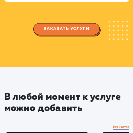
отрасли.
Проектирование структуры и
прототипирование
Разработка эффективной структуры сайта,
учитывающей особенности вашего бизнеса и
потребности аудитории.
Создание интерактивного прототипа,
позволяющего визуально оценить будущий
сайт.
Разработка дизайна и контента