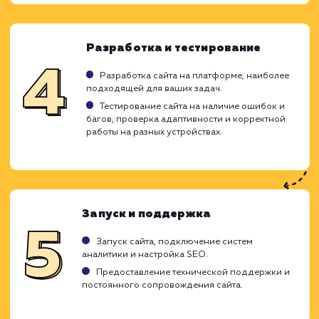
Создание сайта-визитки - это важный этап
любого бизнеса, позволяющий выделитьс
рынке и представить свои продукты 
услуги в интернете. Мы придерживае
индивидуального подхода к каждому клие
гармонично сочетая креативный диза
продуманную структуру и высо
функциональность сайта.
Анализ потребностей бизнеса
Определение ключевых бизнес-задач и
целевой аудитории.
Анализ конкурентов и трендов в вашей