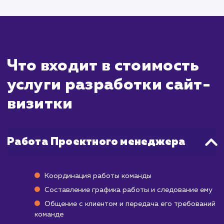
который может варьироваться от нескол
дней до нескольких недель, в зависимост
сложности проекта и требований клиен
Стандартный процесс включает в с
разработку концепции, проектирован
написание контента, разработку, тестиров
и запуск.
Если ваши требования и ожида
относительно сайта четко определе
процесс может быть относительно быстр
занять около 1-2 недель. Однако, е
требуются уникальные функции 
индивидуальный дизайн, процесс может за
дольше.