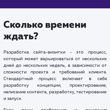
рублей. Включает более сложные элементы дизай
создание дополнительных страниц, включая блог,
интеграцию с CRM-системами и дополнительную
SEO-оптимизацию.
Крупный сайт-визитка:
От 120 000 рублей и
выше. Включает персонализированный дизайн,
создание большого количества страниц, включая
динамическое содержание, интеграцию с различ
внешними сервисами и продвинутую SEO-
оптимизацию.
Уточнение стоимости создания сайта-визитки требует
детального обсуждения ваших требований и целей проек
Мы готовы обсудить ваши потребности и предложить
индивидуальную оценку стоимости, которая будет
соответствовать вашим требованиям.
Обратите внимание, что указанные цены являются
ориентировочными и могут меняться в зависимости от