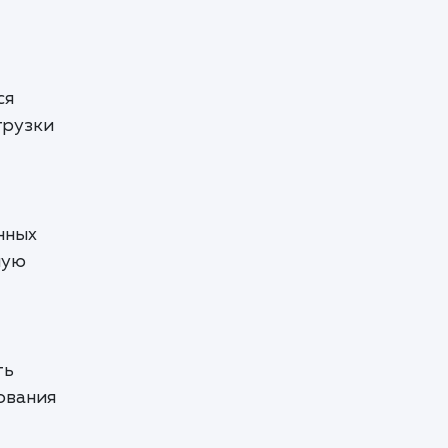
ся
грузки
нных
ную
ть
ования