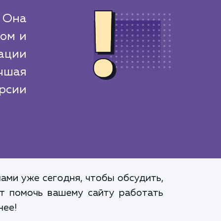
. Она
том и
ации
чшая
рсии
ами уже сегодня, чтобы обсудить,
ут помочь вашему сайту работать
нее!