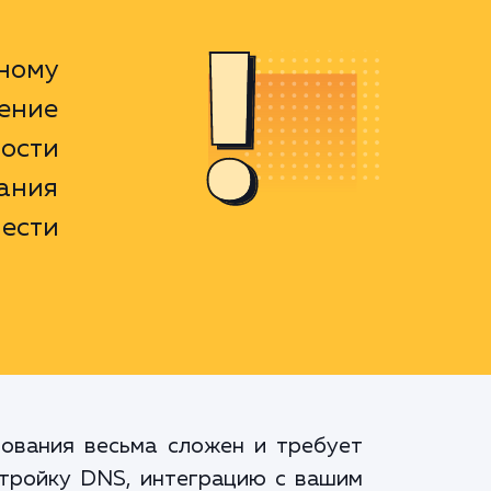
ному
ение
ости
вания
нести
рования весьма сложен и требует
астройку DNS, интеграцию с вашим