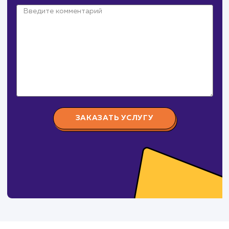
Давайте
поработаем вмест
Заполните бриф и мы свяжемся с вами в ближайшее
время
Ваше имя
Предпочтительный способ связи
Телеграм
Телефон
WhatsApp
Email