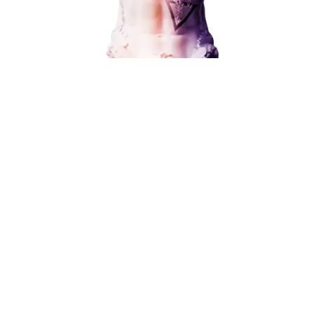
Контекстная реклама
Поисковое продвижение
Социальный маркетинг
Разработка и развитие
Администрирование сайта
Кейсы
от 15 000 ₽
Отзывы
Блог
Контакты
8 (800) 551-25-07
info@g-creative.ru