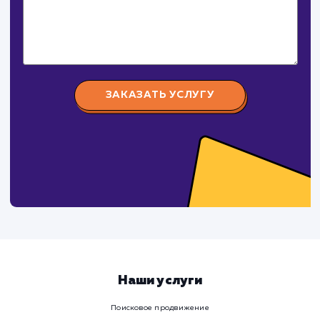
Давайте
поработаем вмест
Заполните бриф и мы свяжемся с вами в ближайшее
время
Ваше имя
Предпочтительный способ связи
Телеграм
Телефон
WhatsApp
Email
Viber