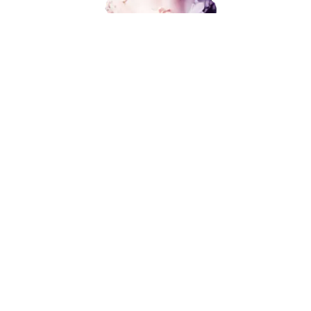
Поисковое продвижение
Контекстная реклама
Социальный маркетинг
В любой момент к у
Разработка и развитие
можно добавить
Администрирование сайта
Кейсы
Отзывы
Поисковое продвижение
Блог
Контакты
8 (800) 551-25-07
от 15 000 ₽