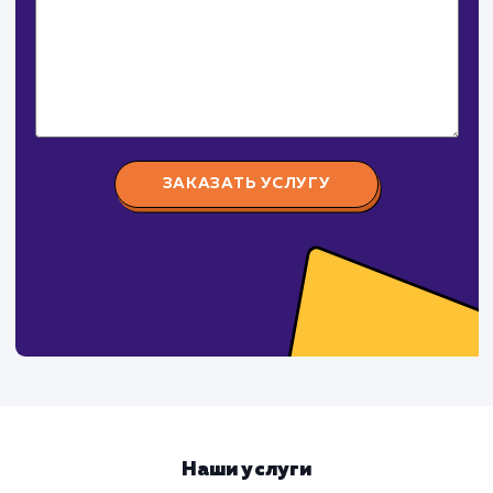
Давайте
поработаем вмест
Заполните бриф и мы свяжемся с вами в ближайшее
время
Ваше имя
Предпочтительный способ связи
Телеграм
Телефон