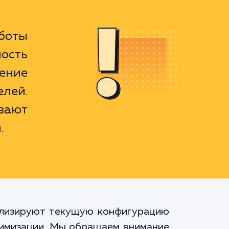
боты
ость
ение
елей.
вают
.
нализируют текущую конфигурацию
тимизации. Мы обращаем внимание