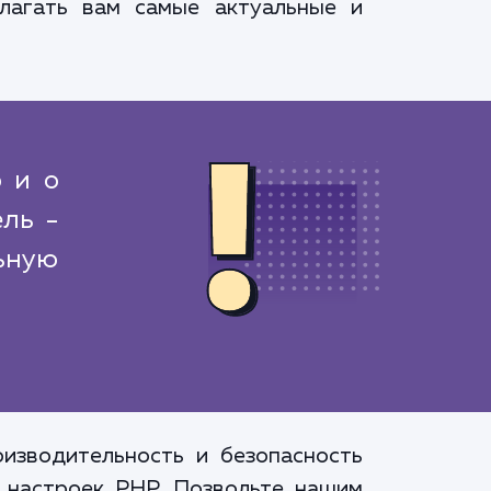
лагать вам самые актуальные и
 и о
ль -
ьную
изводительность и безопасность
 настроек PHP. Позвольте нашим