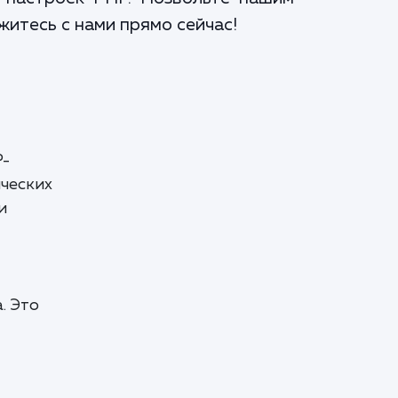
житесь с нами прямо сейчас!
P-
ических
и
. Это