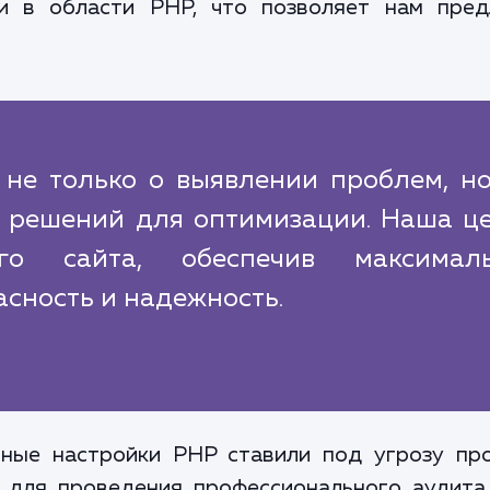
и в области PHP, что позволяет нам пред
 не только о выявлении проблем, но
 решений для оптимизации. Наша це
го сайта, обеспечив максимал
асность и надежность.
ьные настройки PHP ставили под угрозу про
м для проведения профессионального аудита