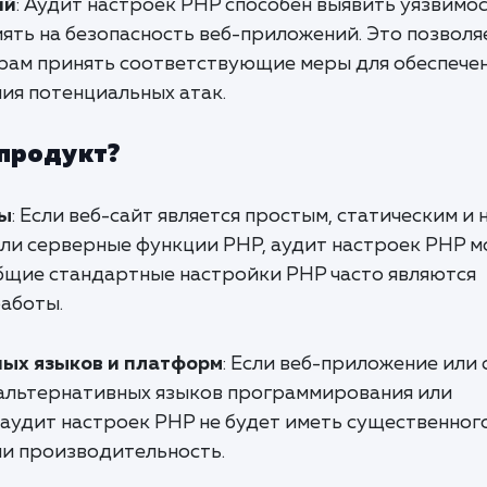
ий
: Аудит настроек PHP способен выявить уязвимос
ять на безопасность веб-приложений. Это позволя
рам принять соответствующие меры для обеспече
ия потенциальных атак.
 продукт?
ты
: Если веб-сайт является простым, статическим и 
ли серверные функции PHP, аудит настроек PHP 
общие стандартные настройки PHP часто являются
аботы.
ных языков и платформ
: Если веб-приложение или 
 альтернативных языков программирования или
 аудит настроек PHP не будет иметь существенног
ли производительность.