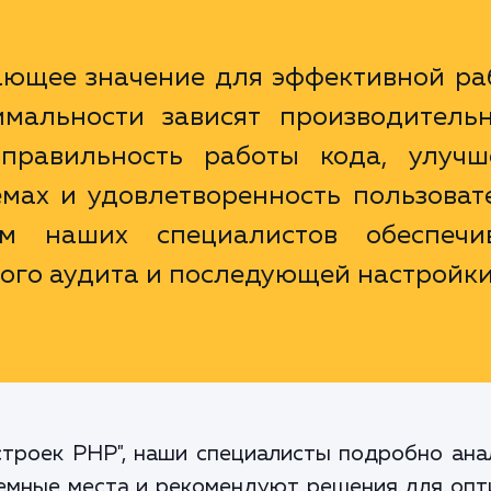
ающее значение для эффективной ра
имальности зависят производительн
, правильность работы кода, улучш
мах и удовлетворенность пользоват
м наших специалистов обеспечи
ого аудита и последующей настройки
строек PHP", наши специалисты подробно а
емные места и рекомендуют решения для оп