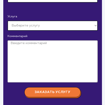
поработаем вмест
Заполните бриф и мы свяжемся с вами в ближайшее
время
Ваше имя
Предпочтительный способ связи
Телеграм
Телефон
WhatsApp
Email
Viber
Номер телефона