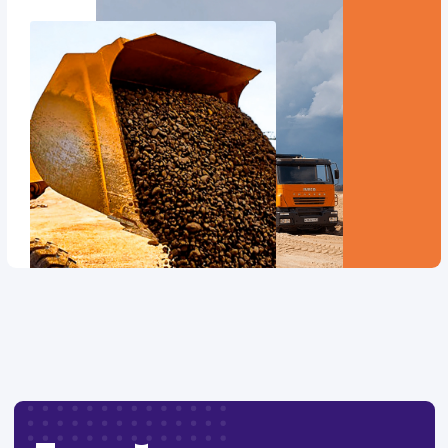
Дизайн
: Разработка дизайна
Текст
: Оптимизация текста
Интеграции
: CRM, Telegram
Стоимость контакта
Стоимость просмотра
52,7 ₽
9,21 ₽