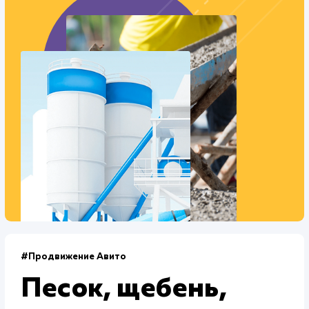
Текст
: Оптимизация текста
Интеграции
: CRM
Стоимость контакта
Стоимость просмотра
122,6 ₽
23,7 ₽