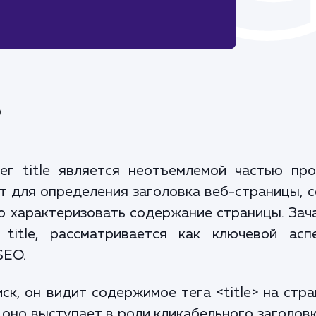
?
г title является неотъемлемой частью про
т для определения заголовка веб-страницы, 
но характеризовать содержание страницы. За
 title, рассматривается как ключевой асп
SEO.
ск, он видит содержимое тега <title> на стр
е оно выступает в роли кликабельного заголов