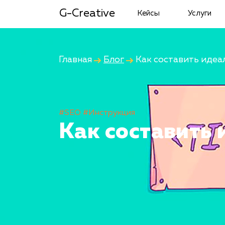
G-Creative
Кейсы
Услуги
Главная
Блог
Как составить идеал
#SEO
#Инструкция
Как составить 