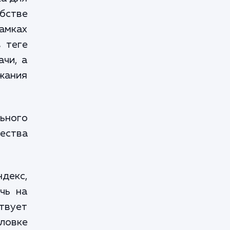
бстве
амках
в теге
ачи, а
жания
льного
ества
ндекс,
чь на
твует
ловке