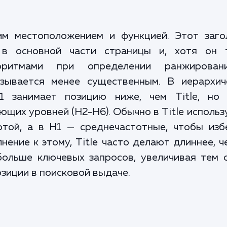
оим местоположением и функцией. Этот заго
 в основной части страницы и, хотя он 
горитмами при определении ранжирова
азывается менее существенным. В иерархич
1 занимает позицию ниже, чем Title, но
ющих уровней (H2-H6). Обычно в Title исполь
отой, а в H1 — среднечастотные, чтобы изб
ение к этому, Title часто делают длиннее, ч
больше ключевых запросов, увеличивая тем 
зиции в поисковой выдаче.