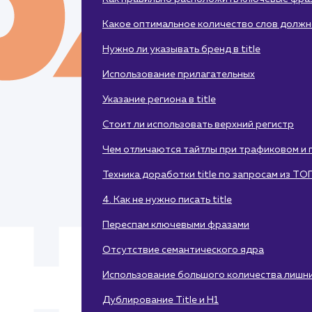
Какое оптимальное количество слов должно 
Нужно ли указывать бренд в title
Использование прилагательных
Указание региона в title
Стоит ли использовать верхний регистр
Чем отличаются тайтлы при трафиковом и
Техника доработки title по запросам из ТО
4. Как не нужно писать title
Переспам ключевыми фразами
Отсутствие семантического ядра
Использование большого количества лишни
Дублирование Title и H1