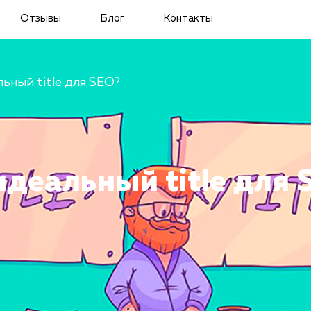
Отзывы
Блог
Контакты
ьный title для SEO?
идеальный title для