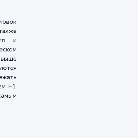
ловок
также
ния и
еском
 выше
зуются
ежать
ем H1,
самым