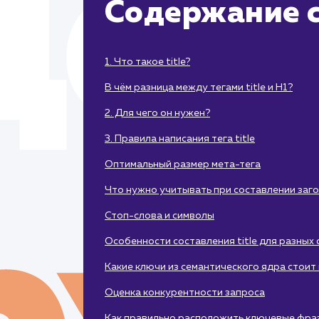
Содержание с
1. Что такое title?
В чём разница между тегами title и H1?
2. Для чего он нужен?
3. Правила написания тега title
Оптимальный размер мета-тега
Что нужно учитывать при составлении заг
Стоп-слова и символы
Особенности составления title для разных
Какие ключи из семантического ядра стоит 
Оценка конкурентности запроса
Как правильно расположить ключевые фра