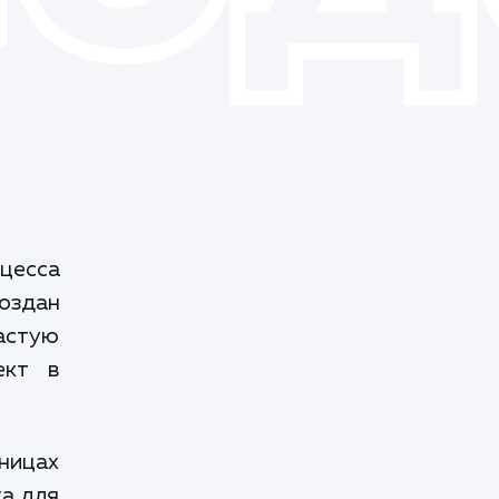
цесса
создан
частую
ект в
аницах
ка для