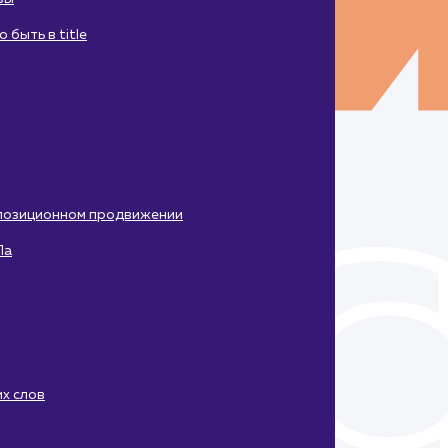
быть в title
 позиционном продвижении
Па
х слов