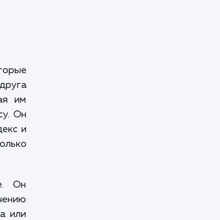
оторые
друга
ая им
су. Он
декс и
только
е. Он
чению
а или