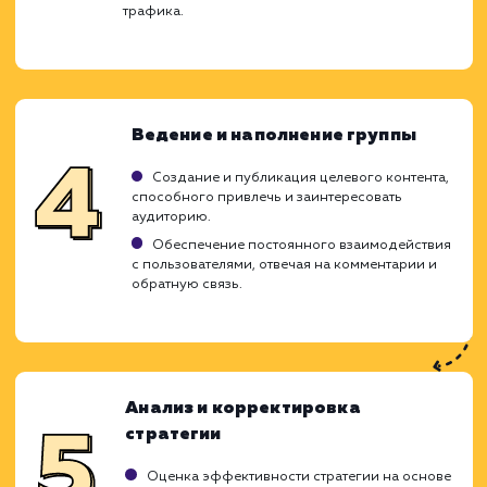
стратегии продвижения, направленные
увеличение присутствия вашего бизнес
улучшение взаимодействия с потребител
Мы углубленно изучаем ваши бизнес-цел
также поведение и потребности вашей цел
аудитории, чтобы создать эффектив
стратегии продвижения, которые обеспе
заметный рост и высокую конверсию.
Анализ целевой аудитории и
конкурентов
Исследование профиля целевой аудитории,
их интересов и предпочтений.
Анализ действий конкурентов, их стратегий
продвижения и общения с пользователями.