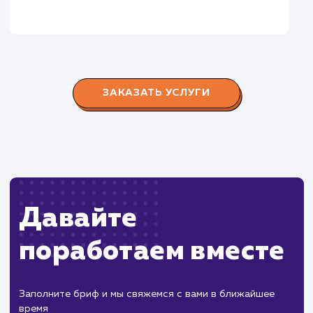
Городские окна
#разработка #продвижение
Производство пластиковых окон с 2006 г. Задача:
редизайн и продвижение сайта с целью повысить
конверсию продаж.
Пест Эксперт
#cайт #продвижение
Служба дезинфекции по московской области.
Создание сайта на поддоменах и последующее
продвижение.