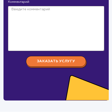
Крепеж Импорт
#продвижение
от 1000-2000 ₽
Крепеж-Импорт поставка крепежных изделий
российского и зарубежного производства.
СуперБуква
#реклама #сайт