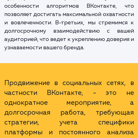
продвижению во Вконтакте многочислен
Во-первых, мы строим индивидуаль
стратегию для каждого клиента, исходя
специфики его бизнеса, целей и целе
аудитории. Во-вторых, мы учитыв
особенности алгоритмов ВКонтакте, 
позволяет достигать максимальной охватн
и вовлеченности. В-третьих, мы стремим
долгосрочному взаимодействию с ва
аудиторией, что ведет к укреплению довер
узнаваемости вашего бренда.