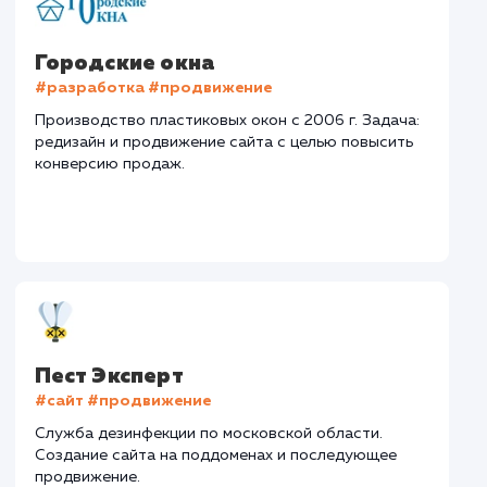
Тематика
: Монтаж заборов
Регион
: Нижний Новгород и Нижегородская область
Дизайн
: Разработка дизайна
Текст
: Оптимизация описания
Интеграция
: AmoCRM, Telegram
Стоимость контакта
Стоимость просмот
74,8 ₽
14,8 ₽