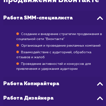
Подготовка и запуск рекламной кампа
обычно занимает от нескольких дней
недели, в зависимости от сложности прое
После запуска, результаты будут зависет
многих факторов, включая качество ваш
контента, степень вовлеченности аудито
выбор правильной целевой аудитори
многое другое.
В целом, для наблюдения стабильного р
подписчиков, увеличения уро
вовлеченности и, в конечном итоге, повыш
продаж обычно требуется от 3 до 6 мес
регулярных усилий по продвижению.