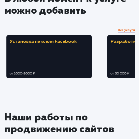
Создание привлекательного и
информативного профиля с хорошо
спланированным контентом.
Применение SEO-стратегий для улучшени
видимости и привлечения органического
трафика.
Ведение и наполнение группы
Создание и публикация целевого контент
способного привлечь и заинтересовать
аудиторию.
Обеспечение постоянного взаимодейств
с пользователями, отвечая на комментарии и
обратную связь.