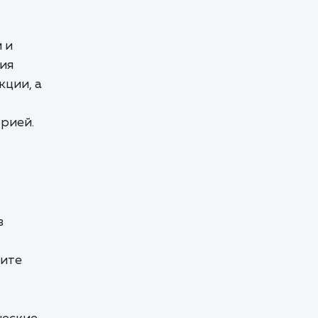
 и
ия
кции, а
рией.
в
щите