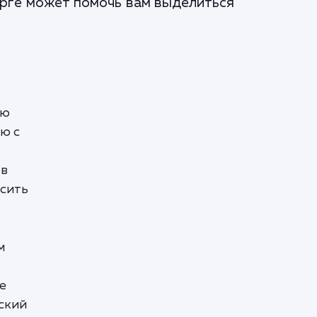
урге может помочь вам выделиться
ую
ю с
 в
ысить
м
е
ский