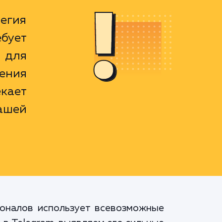
егия
бует
 для
жения
кает
ашей
оналов использует всевозможные