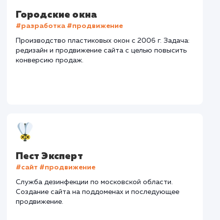
Сайт
pest-expert.ru
Тематика
: Санэпидемстанция
Регион продвижения
: Москва и Московская обл.
Количество запросов
: 400 в день
Средняя позиция по запросам
: 4
Конверсия
Позиции
Новых пользовател
+42%
+78%
+3422