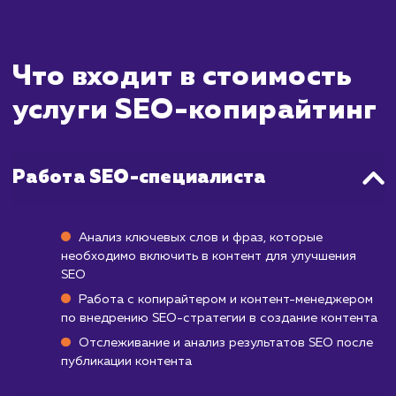
вашей аудитории, а также способствов
улучшению позиций вашего сайт
результатах поиска. Время, необходимое
достижения видимых результатов, мо
значительно варьироваться и зависит
множества факторов, таких как объе
качество текущего контента, конкуренц
вашей нише и выбранные ключевые слова.
В общем случае, первые результаты от 
копирайтинга могут стать заметными 
через 1-2 месяца после публикации конте
Но для достижения более значительн
прогресса и устойчивого роста обы
требуется от 3 до 6 месяцев. Наша цел