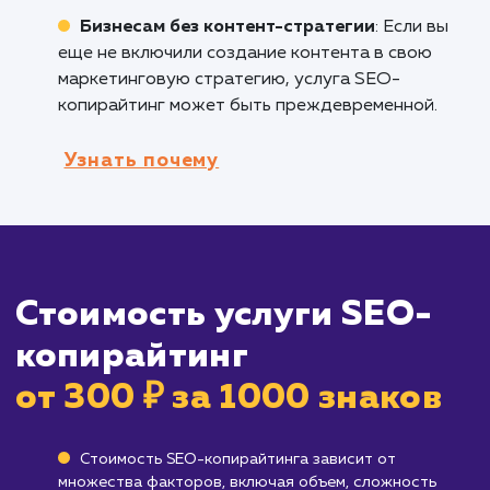
Брендам, старающимся улучшить
взаимодействие с пользователями
:
Оптимизированный контент не только помо
в ранжировании, но и увлекает аудиторию,
стимулируя вовлеченность и конверсии.
Всем, кто создает контент в интернете
:
Будь то владельцы блогов, маркетологи
контента или магазины электронной коммер
SEO-копирайтинг поможет сделать ваш
контент максимально доступным и
эффективным.
Кому не подходит данный продук
Брендам, не нацеленным на онлайн-
присутствие
: Если ваш бизнес не зависит от