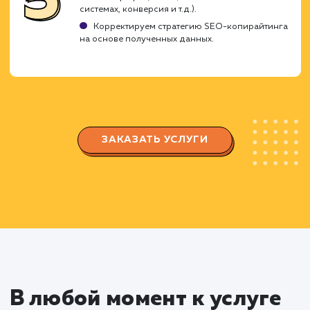
Анализируем вашу целевую аудиторию и их
интересы.
Определяем ключевые слова, которые нужн
использовать в текстах.
Планируем структуру и содержание контента
Создание контента
Составляем уникальные, оптимизированн
для SEO тексты, которые привлекут внимание
посетителей и помогут улучшить позиции сай
в поисковых системах.
Пишем продающие и информативные
тексты, которые отвечают на вопросы и реша
проблемы вашей целевой аудитории.