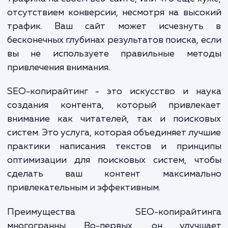
среде, где они буквально засып
информацией. К тому же, зачастую клие
сталкиваются с проблемой недостаточн
трафика на своем веб-сайте, или что ещё х
отсутствием конверсии, несмотря на выс
трафик. Ваш сайт может исчезнут
бесконечных глубинах результатов поиска, 
вы не используете правильные мет
привлечения внимания.
SEO-копирайтинг - это искусство и на
создания контента, который привлек
внимание как читателей, так и поиско
систем. Это услуга, которая объединяет лу
практики написания текстов и принц