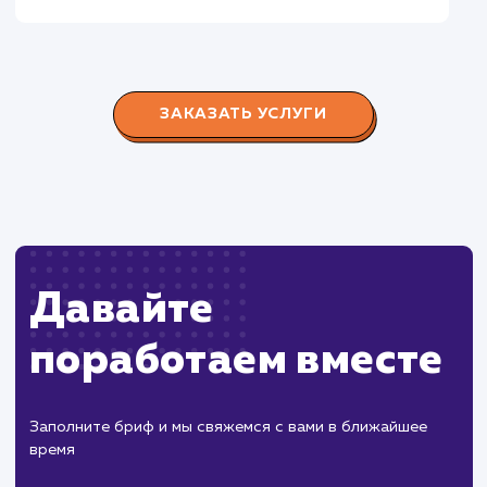
Городские окна
#разработка #продвижение
Производство пластиковых окон с 2006 г. Задача:
редизайн и продвижение сайта с целью повысить
конверсию продаж.
Пест Эксперт
#cайт #продвижение
Служба дезинфекции по московской области.
Создание сайта на поддоменах и последующее