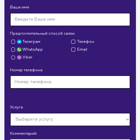
продвижение.
Дрова Руб
#cайт #дизайн
Доставка колотых дров. Нарисовали дизайн,
сверстали, наполнили и занимаемся продвижением.
В любой момент к у