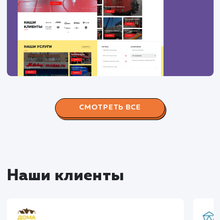
#Контекстная реклама
#Продвижение
сайтов
#Разработка сайтов
Сайт
superbukva.ru
Тематика
: Наружная реклама
Регион продвижения
: Нижний Новгород и
Нижегородская обл.
Количество запросов
: 150 в день
Средняя позиция по запросам
: 6
Конверсия
Позиции
Новых пользовател
+16%
+83%
+8871