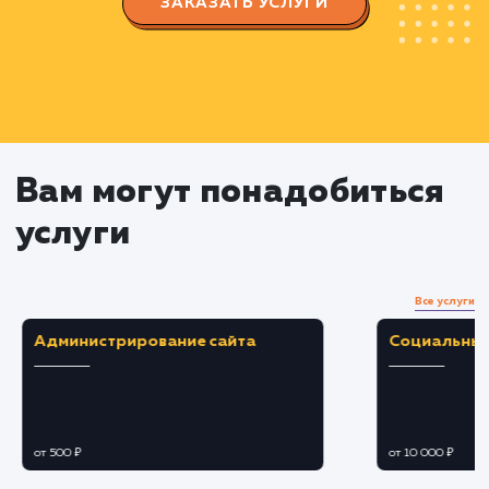
Тестирование и корректировка
Проверка функциональности и
совместимости сайта на разных устройствах и
браузерах.
Корректировка и оптимизация дизайна и
кода при необходимости.
Проведение тестов на наличие возможных
ошибок и устранение их.
Запуск сайта
Подготовка и оптимизация сайта к запуск
Регистрация сайта в поисковых системах.
Мониторинг и анализ деятельности сайта