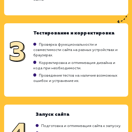
Наша команда выполняет как разработку
ключ, так и расширяет уже создан
продукты. Мы ориентированы на развити
внедрение современных технологий, предл
клиентам готовый работоспособный са
идеально вписывающийся в необходи
воронку продаж. В команде работ
грамотные аналитики, дизайнер
программисты, которые сообща созд
качественные ресурсы.
Определение требований и
планирование
Встреча с клиентом для обсуждения целей и