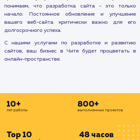
Каждый проект начинается с глубокого поним
вашего бизнеса, ваших целей и вашей цел
аудитории. Мы тщательно планируем каждый
процесса разработки, чтобы создать сайт, кот
отражает ваш бренд, привлекает вашу цел
аудиторию и стимулирует конверсии.
Наша команда в Чите сосредоточена на созд
инновационных и эффективных веб-сайто
использованием передовых технологий и прак
Мы предлагаем адаптивную вёрстку 
обеспечения наилучшего отображения ва
сайта на различных устройствах.
В дополнение к разработке веб-сайтов, мы т
предлагаем услуги по их развитию и поддержке