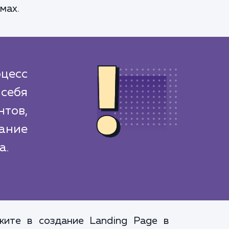
мах.
цесс
себя
тов,
ание
а.
жите в создание Landing Page в