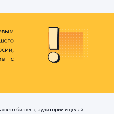
евым
шего
сии,
ие с
ашего бизнеса, аудитории и целей.