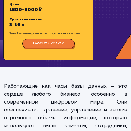
базе данных MYSQL.
Цена:
1500-8000 ₽
Срок исполнения:
3-16 ч
*Каждый заказ индивидуален. Указаны средние значения цены и срока.
Работающие как часы базы данных – 
ЗАКАЗАТЬ УСЛУГУ
сердце любого бизнеса, особенн
современном цифровом мире. 