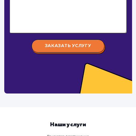
Давайте
поработаем вмест
Заполните бриф и мы свяжемся с вами в ближайшее
время
Ваше имя
Предпочтительный способ связи
Телеграм
Телефон