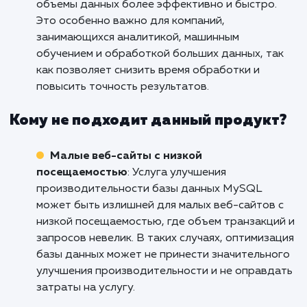
повысить общую отзывчивость системы.
E-commerce и интернет-магазины
: Услу
улучшения производительности базы данны
MySQL является критически важной для e-
commerce и интернет-магазинов, где быстра
надежная работа базы данных имеет прямо
влияние на пользовательский опыт и конвер
Оптимизация запросов, кэширование данных
настройка индексов позволяют ускорить
процессы заказа, обработки платежей и пои
товаров, а также обеспечить плавное и
беззаботное покупательское взаимодействи
Большие объемы данных и аналитика
:
Услуга улучшения производительности базы
данных MySQL находит применение в сфере