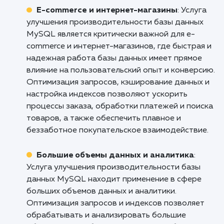
улучшению вашего бизнеса.
Кому подходит данный продукт?
Веб-разработчики и агентства
: Услуга
улучшения производительности базы данны
MySQL является незаменимой для веб-
разработчиков и веб-агентств, которые
работают с сайтами и приложениями,
использующими MySQL. Особенности и
преимущества данной услуги включают
оптимизацию запросов, настройку индексов
улучшение скорости выполнения запросов и
снижение нагрузки на базу данных. Это
позволяет улучшить производительность ве
приложений, ускорить загрузку страниц и