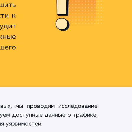
шить
сти к
удит
ожные
шего
рвых, мы проводим исследование
руем доступные данные о трафике,
я уязвимостей.