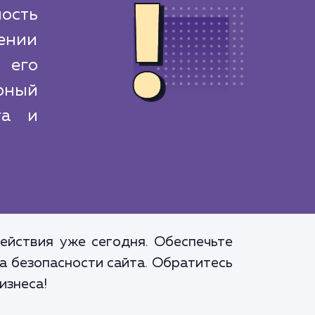
мость
ении
 его
рный
та и
ействия уже сегодня. Обеспечьте
а безопасности сайта. Обратитесь
изнеса!