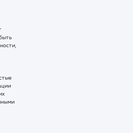
т
 быть
ности,
остые
ации
их
очными