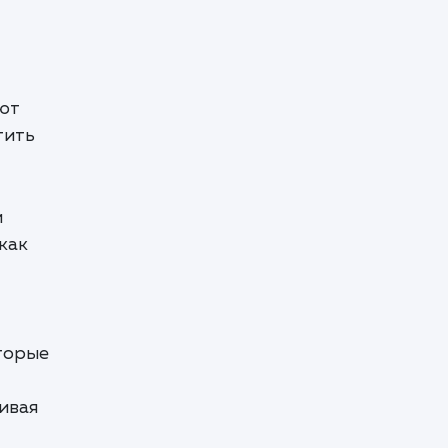
ают
тить
и
как
торые
чивая