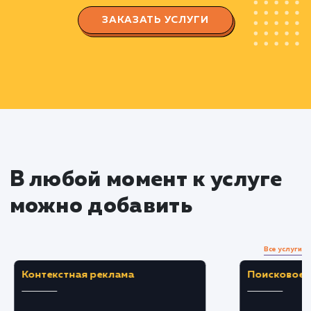
Разработка подробного плана проекта,
учитывая все ключевые аспекты: аудиторию,
функциональность, безопасность и интеграцию
другими системами.
Проектирование и дизайн
Составление схемы структуры портала и
пользовательских сценариев.
Разработка дизайна, который соответствуе
корпоративному стилю и учитывает удобство
использования.