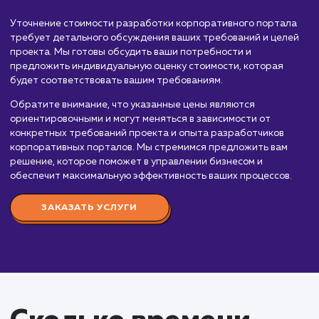
порталов, которые помогут оптимизировать внутренние
процессы вашей организации, облегчить коммуникацию 
сотрудниками и управление корпоративной информацией
Стоимость разработки корпоративного портала зависит 
множества факторов, включая сложность функционала,
необходимость интеграции с другими системами, количе
пользователей и опыт команды разработчиков. Вот
приблизительный порядок цен:
Простой корпоративный портал:
От 200 0
до 500 000 рублей. Включает базовый функцион
(форумы, блоги, система управления документами
стандартный дизайн, интеграцию с базовыми
системами компании.
Средний корпоративный портал:
От 500 0
до 1 000 000 рублей. Включает расширенный
функционал (система управления проектами, CRM)
индивидуальный дизайн, интеграцию с
корпоративными системами, поддержку множест