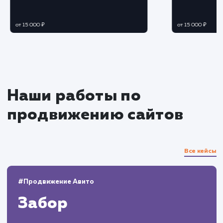
Разработка и интеграция
Разработка необходимого функционала и
его настройка согласно потребностям бизнеса
Интеграция портала с внутренними
системами и сервисами компании.
Тестирование и оптимизация
Проведение комплексного тестирования
всех функций и сервисов портала.
Оптимизация производительности и
исправление возможных ошибок.