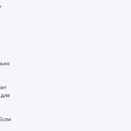
т
лько
жет
 для
 Если