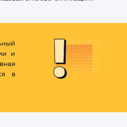
льный
ии и
вная
ся в