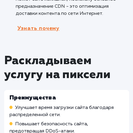
настройка CDN CloudFlare и включение
кеширования помогут сократить время загру
повысить безопасность и общую
производительность сайта.
Кому не подходит данный продук
Локальные веб-сайты с ограниченной
аудиторией
: Для веб-сайтов, ориентирова
на ограниченную географическую зону или
небольшую аудиторию, настройка CDN
CloudFlare может быть менее необходимой, 
как основные преимущества связаны с
оптимизацией доставки контента на глобал
уровне.
Интранет-порталы и внутренние систе