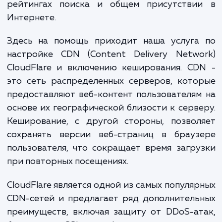
вашим бизнесом. Медленная загрузка мо
снизить конверсию и увеличить отказы, ч
свою очередь может негативно сказатьс
рейтингах поиска и общем присутстви
Интернете.
Здесь на помощь приходит наша услуга
настройке CDN (Content Delivery Netwo
CloudFlare и включению кеширования. C
это сеть распределенных серверов, кот
предоставляют веб-контент пользователя
основе их географической близости к серв
Кеширование, с другой стороны, позвол
сохранять версии веб-страниц в брауз
пользователя, что сокращает время загр