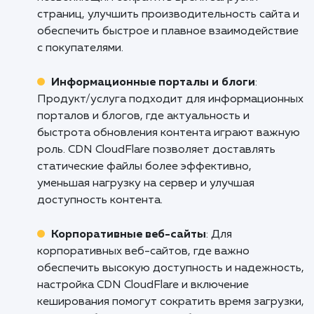
Не позволяйте медленной загрузке са
удерживать ваш бизнес. Свяжитесь с нами
сегодня, чтобы обсудить, как наши услуг
настройке CDN CloudFlare и актива
кеширования могут помочь вашему са
работать быстрее и эффективнее. Дава
вместе сделаем ваш бизнес в Интерн
успешнее!
Кому подходит данный продукт?
Онлайн-магазины
: Настройка CDN
CloudFlare и включение кеширования являют
важными инструментами для онлайн-магазин
позволяющим сократить время загрузки