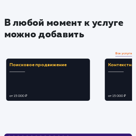
Преимущества
Улучшает время загрузки сайта благодаря
распределенной сети.
Повышает безопасность сайта,
предотвращая DDoS-атаки.
ЗАКАЗАТЬ УСЛУГУ
Ограничения
Требует тщательной настройки и
обслуживания для поддержания
эффективности.
Возможны проблемы с совместимостью или
переадресацией при неправильной настройке.