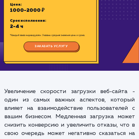
проверенной технологии – CDN Cloud 
Цена:
1000-2000 ₽
Срок исполнения:
2-4 ч
*Каждый заказ индивидуален. Указаны средние значения цены и срока.
Увеличение скорости загрузки веб-сайт
ЗАКАЗАТЬ УСЛУГУ
один из самых важных аспектов, кото
влияет на взаимодействие пользователе