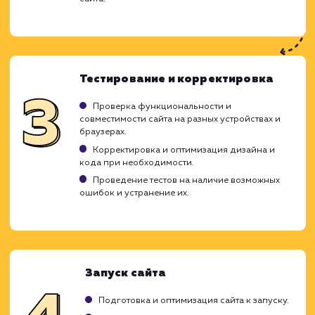
Наша команда выполняет как разработку
ключ, так и расширяет уже создан
продукты. Мы ориентированы на развити
внедрение современных технологий, предл
клиентам готовый работоспособный са
идеально вписывающийся в необходи
воронку продаж. В команде работ
грамотные аналитики, дизайнер
программисты, которые сообща созд
качественные ресурсы.
Определение требований и
планирование
Встреча с клиентом для обсуждения целей и