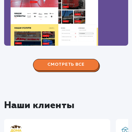
#Контекстная реклама
#Продвижение
сайтов
#Разработка сайтов
Сайт
superbukva.ru
Тематика
: Наружная реклама
Регион продвижения
: Нижний Новгород и
Нижегородская обл.
Количество запросов
: 150 в день
Средняя позиция по запросам
: 6
Конверсия
Позиции
Новых пользовател
+16%
+83%
+8871