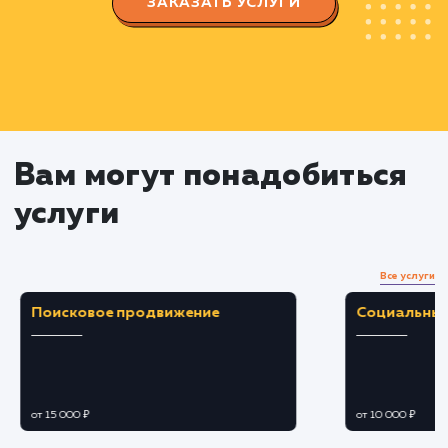
Тестирование и корректировка
Проверка функциональности и
совместимости сайта на разных устройствах и
браузерах.
Корректировка и оптимизация дизайна и
кода при необходимости.
Проведение тестов на наличие возможных
ошибок и устранение их.
Запуск сайта
Подготовка и оптимизация сайта к запуск
Регистрация сайта в поисковых системах.
Мониторинг и анализ деятельности сайта