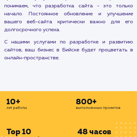
Каждый проект начинается с глубокого поним
вашего бизнеса, ваших целей и вашей цел
аудитории. Мы тщательно планируем каждый
процесса разработки, чтобы создать сайт, кот
отражает ваш бренд, привлекает вашу цел
аудиторию и стимулирует конверсии.
Наша команда в Бийске сосредоточена на созд
инновационных и эффективных веб-сайто
использованием передовых технологий и прак
Мы предлагаем адаптивную вёрстку 
обеспечения наилучшего отображения ва
сайта на различных устройствах.
В дополнение к разработке веб-сайтов, мы т
предлагаем услуги по их развитию и поддержке