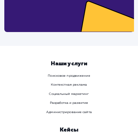
поработаем вмест
Заполните бриф и мы свяжемся с вами в ближайшее
время
Ваше имя
Предпочтительный способ связи
Телеграм
Телефон
WhatsApp
Email
Viber
Номер телефона