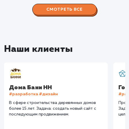
Конверсия
Позиции
Новых пользовател
+16%
+83%
+8871