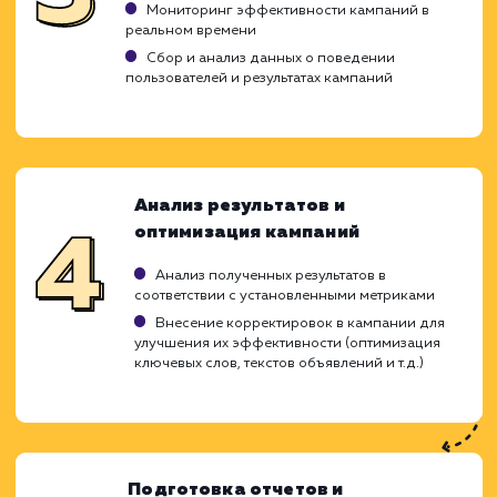
Изучение вашего бизнеса, продуктов или
услуг, целевой аудитории и конкурентов
Анализ текущей эффективности вашего сайт
и рекламных кампаний
Определение ключевых метрик для оценки
эффективности кампаний
Подготовка стратегии контекстной рекламы,
соответствующей вашим бизнес-целям
Создание рекламных кампаний
Создание и оптимизация объявлений для
достижения наилучших результатов
Выбор подходящих ключевых слов и фраз
для таргетинга